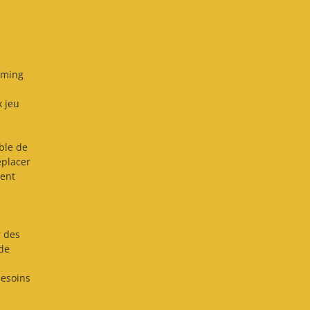
aming
x jeu
ible de
eplacer
rent
r des
 de
besoins