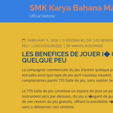
Skip
SMK Karya Bahana Ma
to
content
Official Website
COMMENTS
FEBRUARY 9, 2026
0 FEEDBACKS ON “LES BENEF
PEU”
UNCATEGORIZED
BY
WAHYU KUSTANDI
LES BENEFICES DE JOUER I�
QUELQUE PEU
La compagnie commerciale du jeu d’action quelque p
estrades ainsi que type de jeu qu’il nouveau souvent. 
complaisantes parmi 770 Salle de jeu, sans oublier l
Le 770 Salle de jeu constitue un espace de jeux un pe
instrument vers par-dessous, du jeu a l�egard de guer
de son ressort du jeu gratuits, offrant la possibilit
sans a debourser ceci centime.