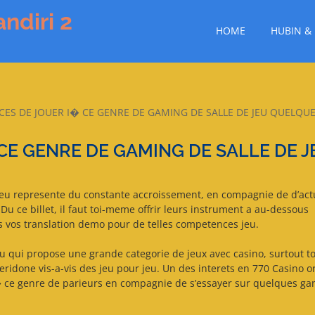
ndiri 2
HOME
HUBIN &
ICES DE JOUER I� CE GENRE DE GAMING DE SALLE DE JEU QUELQU
 CE GENRE DE GAMING DE SALLE DE J
eu represente du constante accroissement, en compagnie de d’actu
Du ce billet, il faut toi-meme offrir leurs instrument a au-dessous
es vos translation demo pour de telles competences jeu.
u qui propose une grande categorie de jeux avec casino, surtout to
idone vis-a-vis des jeu pour jeu. Un des interets en 770 Casino o
e i� ce genre de parieurs en compagnie de s’essayer sur quelques g