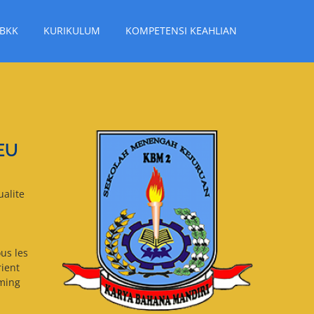
 BKK
KURIKULUM
KOMPETENSI KEAHLIAN
E
EU
alite
us les
rient
aming