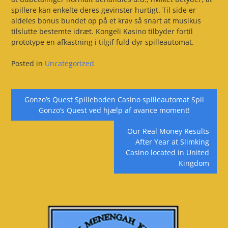
spillere kan enkelte deres gevinster hurtigt. Til side er
aldeles bonus bundet op på et krav så snart at musikus
tilslutte bestemte idræt. Kongeli Kasino tilbyder fortil
prototype en afkastning i tilgif fuld dyr spilleautomat.
Posted in
Uncategorized
Post
Gonzo’s Quest Spilleboden Casino spilleautomat Spil
navigation
Gonzo’s Quest ved hjælp af avance moment!
Our Real Money Results
After Year at Slimking
Casino located in United
Kingdom