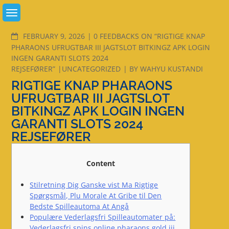
Skip
to
content
COMMENTS
FEBRUARY 9, 2026
0 FEEDBACKS ON “RIGTIGE KNAP
PHARAONS UFRUGTBAR III JAGTSLOT BITKINGZ APK LOGIN
INGEN GARANTI SLOTS 2024
REJSEFØRER”
UNCATEGORIZED
BY
WAHYU KUSTANDI
RIGTIGE KNAP PHARAONS
UFRUGTBAR III JAGTSLOT
BITKINGZ APK LOGIN INGEN
GARANTI SLOTS 2024
REJSEFØRER
Content
Stilretning Dig Ganske vist Ma Rigtige
Spørgsmål, Plu Morale At Gribe til Den
Bedste Spilleautoma At Angå
Populære Vederlagsfri Spilleautomater på:
Vederlagsfri spins online pharaons gold iii