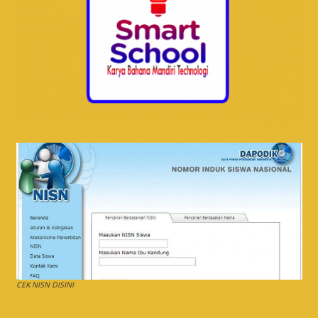
CEK NISN DISINI