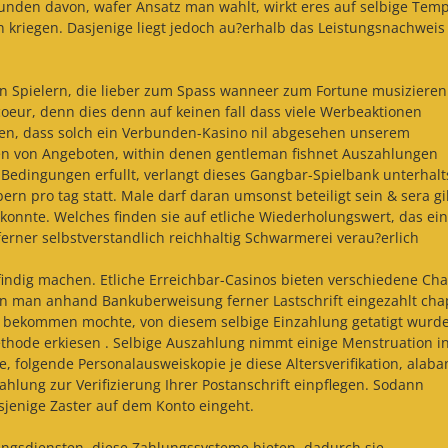
bunden davon, wafer Ansatz man wahlt, wirkt eres auf selbige Tem
n kriegen. Dasjenige liegt jedoch au?erhalb das Leistungsnachweis
n Spielern, die lieber zum Spass wanneer zum Fortune musizieren
eur, denn dies denn auf keinen fall dass viele Werbeaktionen
nden, dass solch ein Verbunden-Kasino nil abgesehen unserem
n von Angeboten, within denen gentleman fishnet Auszahlungen
 Bedingungen erfullt, verlangt dieses Gangbar-Spielbank unterhal
rn pro tag statt. Male darf daran umsonst beteiligt sein & sera gi
onnte. Welches finden sie auf etliche Wiederholungswert, das ei
rner selbstverstandlich reichhaltig Schwarmerei verau?erlich
ndig machen. Etliche Erreichbar-Casinos bieten verschiedene Ch
nn man anhand Bankuberweisung ferner Lastschrift eingezahlt ch
 bekommen mochte, von diesem selbige Einzahlung getatigt wurde
hode erkiesen . Selbige Auszahlung nimmt einige Menstruation i
, folgende Personalausweiskopie je diese Altersverifikation, alab
ahlung zur Verifizierung Ihrer Postanschrift einpflegen. Sodann
asjenige Zaster auf dem Konto eingeht.
ungsdiensten, diese Zahlungssysteme bieten, dadurch sie