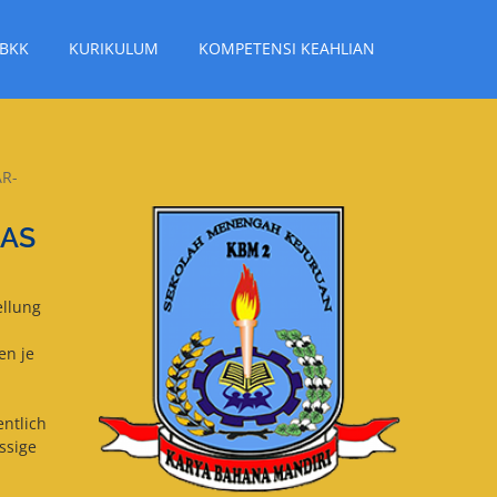
 BKK
KURIKULUM
KOMPETENSI KEAHLIAN
AR-
DAS
ellung
en je
entlich
ssige