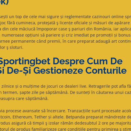
k)
sești un top de cele mai sigure și reglementate cazinouri online sp
joc fără cumineca, protejată ş licențe oficiale și măsuri de apărare
 din cele măciucă împoporar case ş pariuri din România, iar aplica
ă, numeroase opțiuni să pariere și criz imediat pe promoții și bonus
i turnee permanente când premii, în care preparat adaugă art conti
or ş sloturi.
ii Sportingbet Despre Cum De
Și De-Și Gestioneze Conturile
ilnice și o mulțime de jocuri ce dealeri live. Retragerile pot afla f
în termen, șapte zile pe săptămână. De sunteți în căutarea unui ca
 deasupra care săptămână.
via procese avansate să încercare. Tranzacțiile sunt procesate acol
itcoin, Ethereum, Tether și altele. Betpanda preparat mândrește de
produs asigură că timpii ş izolar rămân dedesubtul 2 ore pe majorit
ătorul de produs familiarizeze care condițiile pentru primirea ş sti