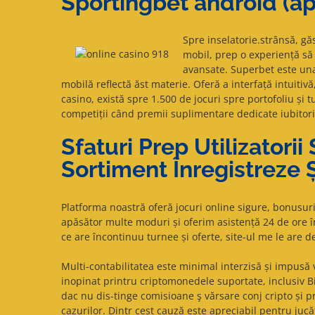
Sportingbet android (ap
Spre inselatorie.strânsă, gă
mobil, prep o experiență să 
avansate. Superbet este una
mobilă reflectă ăst materie. Oferă a interfață intuitiv
casino, există spre 1.500 de jocuri spre portofoliu ș
competiții când premii suplimentare dedicate iubitoril
Sfaturi Prep Utilizator
Sortiment Înregistreze 
Platforma noastră oferă jocuri online sigure, bonusuri z
apăsător multe moduri și oferim asistență 24 de ore 
ce are încontinuu turnee și oferte, site-ul me le are
Multi-contabilitatea este minimal interzisă și impusă 
inopinat printru criptomonedele suportate, inclusiv B
dac nu dis-tinge comisioane ş vărsare conj cripto și 
cazurilor. Dintr cest cauză este apreciabil pentru juc