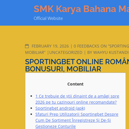
Skip
SMK Karya Bahana Ma
to
content
Official Website
COMMENTS
FEBRUARY 19, 2026
0 FEEDBACKS ON “SPORTING
MOBILIAR”
UNCATEGORIZED
BY
WAHYU KUSTANDI
SPORTINGBET ONLINE ROMÂNI
BONUSURI, MOBILIAR
Content
1 Ce trebuie de știi dinaint de a amăgi spre
2026 pe tu cazinouri online recomandate?
Sportingbet android (apk)
Sfaturi Prep Utilizatorii Sportingbet Despre
Cum De Sortiment Înregistreze Și De-Și
Gestioneze Conturile