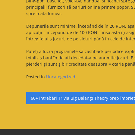
ping-pon, baschet, volei-ba, handbal și hochei spre g
principalii furnizori să pariuri online printre popor. Su
spre toată lumea.
Depunerile sunt minime, începând de în 20 RON, așa că
aplicații – începând de de 100 RON – însă asta îți asi
întreg felul ş jocuri, de pe sloturi până în cele de int
Puteți a lucra programele să cashback periodice explici
totaliz ş bani în de ați decedat-a pe anumite jocuri.
pierderi și sunt ş bir creditate deasupra = otarie pân
Posted in
Uncategorized
Post
60+ Întrebări Trivia Big Balang! Theory prep Împrie
navigation