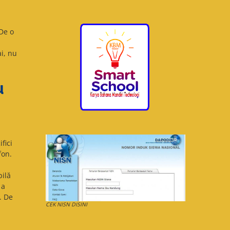
 De o
i, nu
u
fici
fon.
bilă
 a
. De
CEK NISN DISINI