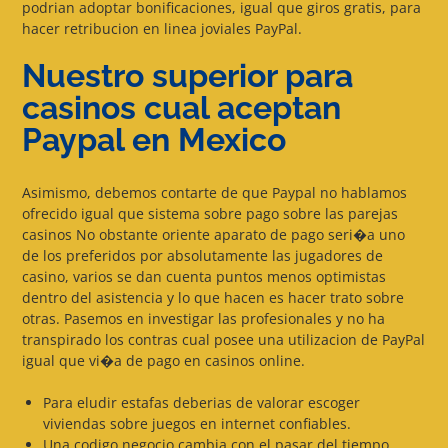
podrian adoptar bonificaciones, igual que giros gratis, para
hacer retribucion en linea joviales PayPal.
Nuestro superior para
casinos cual aceptan
Paypal en Mexico
Asimismo, debemos contarte de que Paypal no hablamos
ofrecido igual que sistema sobre pago sobre las parejas
casinos No obstante oriente aparato de pago seri�a uno
de los preferidos por absolutamente las jugadores de
casino, varios se dan cuenta puntos menos optimistas
dentro del asistencia y lo que hacen es hacer trato sobre
otras. Pasemos en investigar las profesionales y no ha
transpirado los contras cual posee una utilizacion de PayPal
igual que vi�a de pago en casinos online.
Para eludir estafas deberias de valorar escoger
viviendas sobre juegos en internet confiables.
Una codigo negocio cambia con el pasar del tiempo