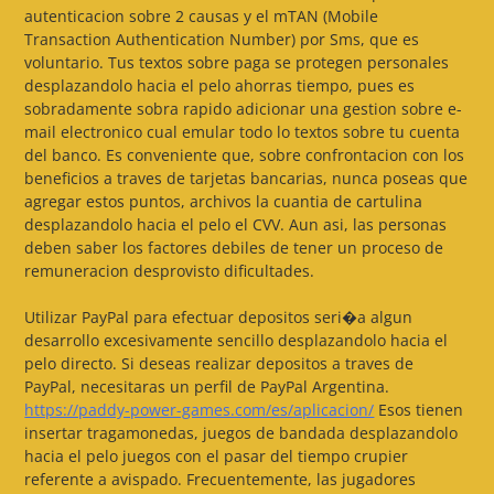
autenticacion sobre 2 causas y el mTAN (Mobile
Transaction Authentication Number) por Sms, que es
voluntario. Tus textos sobre paga se protegen personales
desplazandolo hacia el pelo ahorras tiempo, pues es
sobradamente sobra rapido adicionar una gestion sobre e-
mail electronico cual emular todo lo textos sobre tu cuenta
del banco. Es conveniente que, sobre confrontacion con los
beneficios a traves de tarjetas bancarias, nunca poseas que
agregar estos puntos, archivos la cuantia de cartulina
desplazandolo hacia el pelo el CVV. Aun asi, las personas
deben saber los factores debiles de tener un proceso de
remuneracion desprovisto dificultades.
Utilizar PayPal para efectuar depositos seri�a algun
desarrollo excesivamente sencillo desplazandolo hacia el
pelo directo. Si deseas realizar depositos a traves de
PayPal, necesitaras un perfil de PayPal Argentina.
https://paddy-power-games.com/es/aplicacion/
Esos tienen
insertar tragamonedas, juegos de bandada desplazandolo
hacia el pelo juegos con el pasar del tiempo crupier
referente a avispado. Frecuentemente, las jugadores