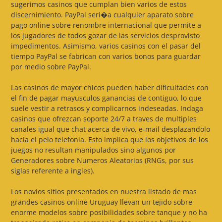
sugerimos casinos que cumplan bien varios de estos
discernimiento. PayPal seri�a cualquier aparato sobre
pago online sobre renombre internacional que permite a
los jugadores de todos gozar de las servicios desprovisto
impedimentos. Asimismo, varios casinos con el pasar del
tiempo PayPal se fabrican con varios bonos para guardar
por medio sobre PayPal.
Las casinos de mayor chicos pueden haber dificultades con
el fin de pagar mayusculos ganancias de contiguo, lo que
suele vestir a retrasos y complicarnos indeseadas. Indaga
casinos que ofrezcan soporte 24/7 a traves de multiples
canales igual que chat acerca de vivo, e-mail desplazandolo
hacia el pelo telefonia. Esto implica que los objetivos de los
juegos no resultan manipulados sino algunos por
Generadores sobre Numeros Aleatorios (RNGs, por sus
siglas referente a ingles).
Los novios sitios presentados en nuestra listado de mas
grandes casinos online Uruguay llevan un tejido sobre
enorme modelos sobre posibilidades sobre tanque y no ha