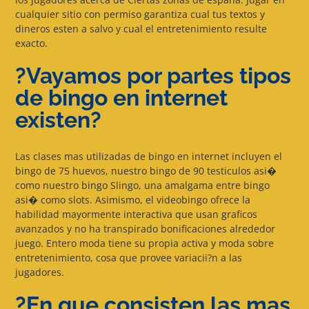
cualquier sitio con permiso garantiza cual tus textos y
dineros esten a salvo y cual el entretenimiento resulte
exacto.
?Vayamos por partes tipos
de bingo en internet
existen?
Las clases mas utilizadas de bingo en internet incluyen el
bingo de 75 huevos, nuestro bingo de 90 testiculos asi�
como nuestro bingo Slingo, una amalgama entre bingo
asi� como slots. Asimismo, el videobingo ofrece la
habilidad mayormente interactiva que usan graficos
avanzados y no ha transpirado bonificaciones alrededor
juego. Entero moda tiene su propia activa y moda sobre
entretenimiento, cosa que provee variacii?n a las
jugadores.
?En que consisten las mas