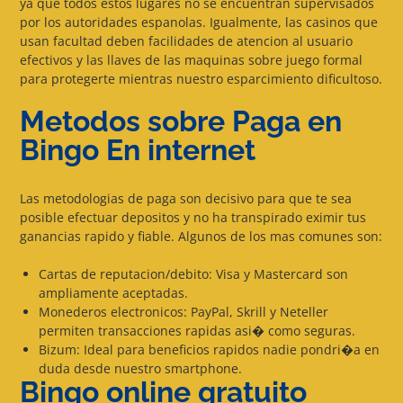
ya que todos estos lugares no se encuentran supervisados
por los autoridades espanolas. Igualmente, las casinos que
usan facultad deben facilidades de atencion al usuario
efectivos y las llaves de las maquinas sobre juego formal
para protegerte mientras nuestro esparcimiento dificultoso.
Metodos sobre Paga en
Bingo En internet
Las metodologias de paga son decisivo para que te sea
posible efectuar depositos y no ha transpirado eximir tus
ganancias rapido y fiable. Algunos de los mas comunes son:
Cartas de reputacion/debito: Visa y Mastercard son
ampliamente aceptadas.
Monederos electronicos: PayPal, Skrill y Neteller
permiten transacciones rapidas asi� como seguras.
Bizum: Ideal para beneficios rapidos nadie pondri�a en
duda desde nuestro smartphone.
Bingo online gratuito