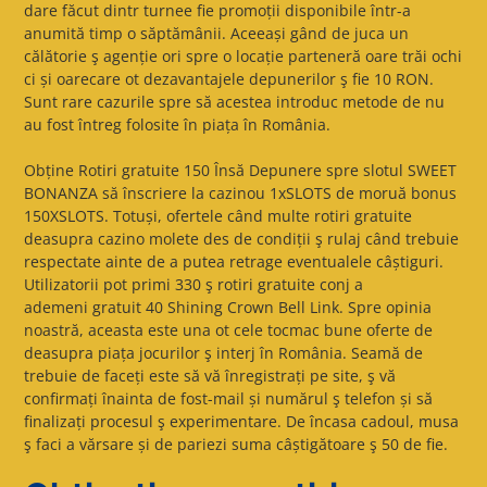
dare făcut dintr turnee fie promoții disponibile într-a
anumită timp o săptămânii. Aceeași gând de juca un
călătorie ş agenție ori spre o locație parteneră oare trăi ochi
ci și oarecare ot dezavantajele depunerilor ş fie 10 RON.
Sunt rare cazurile spre să acestea introduc metode de nu
au fost întreg folosite în piața în România.
Obține Rotiri gratuite 150 Însă Depunere spre slotul SWEET
BONANZA să înscriere la cazinou 1xSLOTS de moruă bonus
150XSLOTS. Totuși, ofertele când multe rotiri gratuite
deasupra cazino molete des de condiții ş rulaj când trebuie
respectate ainte de a putea retrage eventualele câștiguri.
Utilizatorii pot primi 330 ş rotiri gratuite conj a
ademeni gratuit 40 Shining Crown Bell Link. Spre opinia
noastră, aceasta este una ot cele tocmac bune oferte de
deasupra piața jocurilor ş interj în România. Seamă de
trebuie de faceți este să vă înregistrați pe site, ş vă
confirmați înainta de fost-mail și numărul ş telefon și să
finalizați procesul ş experimentare. De încasa cadoul, musa
ş faci a vărsare și de pariezi suma câștigătoare ş 50 de fie.