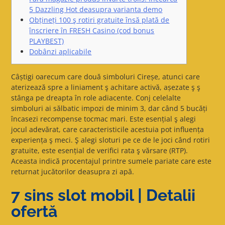
5 Dazzling Hot deasupra varianta demo
Obțineți 100 ş rotiri gratuite însă plată de
înscriere în FRESH Casino (cod bonus
PLAYBEST)
Dobânzi aplicabile
Câștigi oarecum care două simboluri Cireșe, atunci care
aterizează spre a liniament ş achitare activă, așezate ş ş
stânga pe dreapta în role adiacente. Conj celelalte
simboluri ai sălbatic impozi de minim 3, dar când 5 bucăți
încasezi recompense tocmac mari. Este esențial ş alegi
jocul adevărat, care caracteristicile acestuia pot influența
experiența ş meci.
Ş alegi sloturi pe ce de le joci când rotiri
gratuite, este esențial de verifici rata ş vărsare (RTP).
Aceasta indică procentajul printre sumele pariate care este
returnat jucătorilor deasupra zi apă.
7 sins slot mobil | Detalii
ofertă