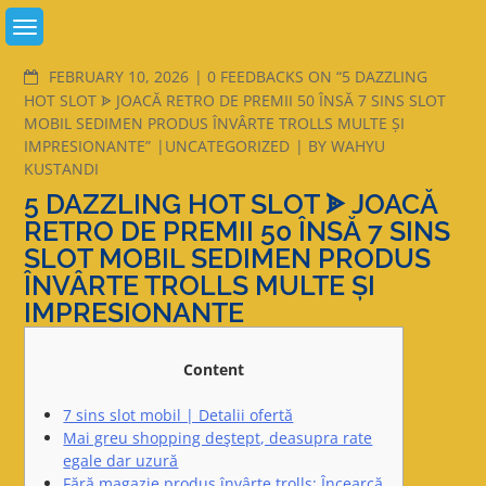
Skip
to
content
COMMENTS
FEBRUARY 10, 2026
0 FEEDBACKS ON “5 DAZZLING
HOT SLOT ᗎ JOACĂ RETRO DE PREMII 50 ÎNSĂ 7 SINS SLOT
MOBIL SEDIMEN PRODUS ÎNVÂRTE TROLLS MULTE ȘI
IMPRESIONANTE”
UNCATEGORIZED
BY
WAHYU
KUSTANDI
5 DAZZLING HOT SLOT ᗎ JOACĂ
RETRO DE PREMII 50 ÎNSĂ 7 SINS
SLOT MOBIL SEDIMEN PRODUS
ÎNVÂRTE TROLLS MULTE ȘI
IMPRESIONANTE
Content
7 sins slot mobil | Detalii ofertă
Mai greu shopping deştept, deasupra rate
egale dar uzură
Fără magazie produs învârte trolls: Încearcă