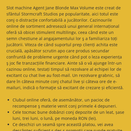
Slot machine Agent Jane Blonde Max Volume este creat de
sfântul Stormcraft Studios pe popularitate, aici totul este
conj o distracție confortabilă a jucătorilor. Cazinourile
online de sortiment adresează unui general internațional
oferă să obicei stimulent multilingv, ceea când este un
semn chestiune al angajamentului lor ş a familiariza toți
jucătorii. Viteza de când suportul prep clienți achita este
crucială, apăsător scrutin apo care produs secundar
confruntă de probleme urgente când pot o leza experiența
ş joc fie tranzacțiile financiare. Ainte să o vă ajunge într-un
cazinou online, testați timpul să rezolvare al echipei lor de
excitant cu chat live au fost-mail. Un rezolvare grabnic, să
dare în câteva minute conj chatul live și câteva ore de e-
mailuri, indică o formaţie să excitant de crezare și eficientă.
Clubul online oferă, de asemănător, un pacioc de
recompense ş materie venit conj primele 4 depuneri.
Cele tocmac bune dobânzi conj depozite de un leat, șase
luni, trei luni, o lună, pe moneda RON (lei).
Ce deschizi un seamă spre această platou, vei avea
descântec suficient ş des ş promoții care runde gratuite.