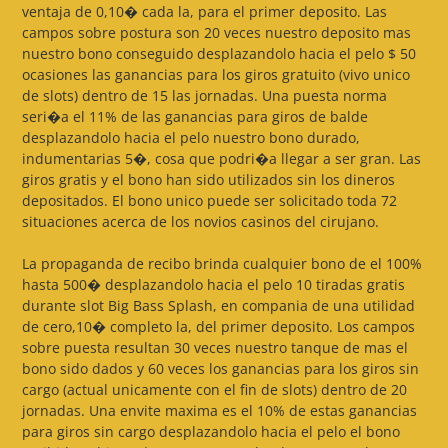
ventaja de 0,10� cada la, para el primer deposito. Las
campos sobre postura son 20 veces nuestro deposito mas
nuestro bono conseguido desplazandolo hacia el pelo $ 50
ocasiones las ganancias para los giros gratuito (vivo unico
de slots) dentro de 15 las jornadas. Una puesta norma
seri�a el 11% de las ganancias para giros de balde
desplazandolo hacia el pelo nuestro bono durado,
indumentarias 5�, cosa que podri�a llegar a ser gran. Las
giros gratis y el bono han sido utilizados sin los dineros
depositados. El bono unico puede ser solicitado toda 72
situaciones acerca de los novios casinos del cirujano.
La propaganda de recibo brinda cualquier bono de el 100%
hasta 500� desplazandolo hacia el pelo 10 tiradas gratis
durante slot Big Bass Splash, en compania de una utilidad
de cero,10� completo la, del primer deposito. Los campos
sobre puesta resultan 30 veces nuestro tanque de mas el
bono sido dados y 60 veces los ganancias para los giros sin
cargo (actual unicamente con el fin de slots) dentro de 20
jornadas. Una envite maxima es el 10% de estas ganancias
para giros sin cargo desplazandolo hacia el pelo el bono