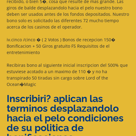
recibido, o bien 5�, cosa que resulte de mas grande. Las
giros de balde desplazandolo hacia el pelo nuestro bono
deben ser usados antes de los fondos depositados. Nuestro
bono solo es solicitado las diferentes 72 mucho tiempo
acerca de los casinos de el operador.
iv.cinco /cinco � ( 2 Votos ) Bonos de recepcion 150�
Bonificacion + 50 Giros gratuito FS Requisitos de el
entretenimiento
Recibiras bono al siguiente inicial inscripcion del 500% que
estuviese acotado a un maximo de 110 � y no ha
transpirado 50 tiradas sin cargo sobre Lord of the
Ocean�Magic
Inscribiri? aplican las
terminos desplazandolo
hacia el pelo condiciones
de su politica de