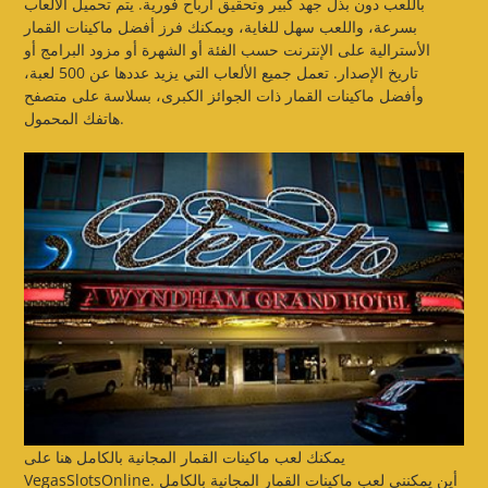
باللعب دون بذل جهد كبير وتحقيق أرباح فورية. يتم تحميل الألعاب
بسرعة، واللعب سهل للغاية، ويمكنك فرز أفضل ماكينات القمار
الأسترالية على الإنترنت حسب الفئة أو الشهرة أو مزود البرامج أو
تاريخ الإصدار. تعمل جميع الألعاب التي يزيد عددها عن 500 لعبة،
وأفضل ماكينات القمار ذات الجوائز الكبرى، بسلاسة على متصفح
هاتفك المحمول.
يمكنك لعب ماكينات القمار المجانية بالكامل هنا على
VegasSlotsOnline. أين يمكنني لعب ماكينات القمار المجانية بالكامل