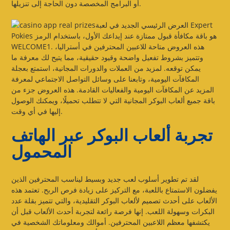
أو البرامج المخصصة دون الحاجة إلى تنزيلها.
العرض الرئيسي الجديد في لعبة Expert
Pokies هو باقة مكافأة قبول ممتازة عند إيداعك الأول، باستخدام الرمز
WELCOME1. هذه العروض متاحة للاعبين المحترفين في أستراليا،
وتتميز بشروط تفعيل واضحة وقيود حقيقية، مما يتيح لك معرفة ما
يمكن توقعه. لمزيد من العملات والدورات المجانية، استمتع بعجلة
المكافآت اليومية، وتابعنا على وسائل التواصل الاجتماعي لمعرفة
المزيد عن المكافآت اليومية والفعاليات القادمة. هذه العروض جزء من
باقة جميع ألعاب البوكر المجانية التي لا تتطلب تحميلًا، ويمكنك الوصول
إليها في أي وقت.
تجربة ألعاب البوكر عبر الهاتف
المحمول
لقد تم تطوير أسلوب لعب جديد وبسيط ليناسب المحترفين الذين
يفضلون الاستمتاع باللعبة، مع التركيز على زيادة فرص الربح. تعتمد هذه
الألعاب على أحدث تصميم لألعاب البوكر التقليدية، والتي تتميز بقلة عدد
البكرات وسهولة اللعب. إنها فرصة رائعة لتجربة أحدث الألعاب قبل أن
يكتشفها معظم اللاعبين المحترفين. أموالك ومعلوماتك الشخصية في