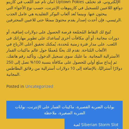
أمان تام عند اللعب في كازينو Uptown Pokies الإلكتروني. قد تختلف
دوافع اللاعبين للتسجيل في كازينوهات الإنترنت، حسب نوع الأجواء التي
يبحثون عنها. وبينما تُعد ألعاب البوكر التقليدية هي عامل الجذب
الرئيسي، فإن أحدث إصدار يقدم محتوىً ممتعًا حتى للاعبين المحترفين.
تُتيح لك النقاط المُجمّعة فرصة الحصول على دولارات إضافية، أو
دورات مجانية، أو أي مكافآت أخرى تُساعدك على تطوير مهاراتك في
اللعب. على مدار فترة زمنية مُحددة، يُمكنك تحقيق أعلى الأرباح في
الألعاب المُتاحة. نقدم لك بحثًا مُعمقًا حول عالم ماكينات القمار
الأسترالية المجانية. ما عليك سوى تسجيل الدخول، وتأكيد رقم هاتفك،
ثم إيداع مبلغ أولي للحصول على مكافأة بنسبة 100% تصل إلى 250
دولارًا أستراليًا، بالإضافة إلى 10 دولارات أسترالية من رقائق البطاطس
المجانية.
Posted in
Uncategorized
Post
بوابات الضربة القصيرة، ماكينات القمار على الإنترنت، بوابات
navigation
الضربة الصغيرة، ملاحظة
لعبة Siberian Storm Slot