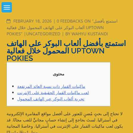
Skip
to
content
COMMENTS
0 FEEDBACKS ON “استمتع بأفضل
FEBRUARY 18, 2026
ألعاب البوكر على الهاتف المحمول خلال فعالية UPTOWN
POKIES”
UNCATEGORIZED
BY
WAHYU KUSTANDI
استمتع بأفضل ألعاب البوكر على الهاتف
المحمول خلال فعالية UPTOWN
POKIES
محتوى
ماكينات القمار ذات نسبة العائد المرتفعة
لعب ماكينات القمار الحقيقية على الإنترنت
تجربة ألعاب البوكر عبر الهاتف المحمول
لا تحتاج إلى بحثٍ مُضنٍ للعثور على أفضل مواقع المقامرة الإلكترونية
في أستراليا. لستَ بحاجةٍ إلى إنشاء حسابٍ مجانيٍّ للعب مجانًا. قد
يكون لعب ماكينات القمار على الإنترنت في أستراليا، وخاصةً المجانية
منها، مُمتعًا ومُسليًا.