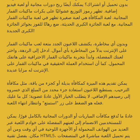
بدون تحميل أو اشتراك؟ يمكنك أيضًا ربح دورات مجانية أو لعبة فيديو
إضافية. تظهر رموز التوزيع عشوائيًا على بكرات ماكينات القمار
المجانية. لعبة المكافأة هي لعبة صغيرة تظهر في لعبة ماكينات القمار
المجانية. مع لعبة الجائزة الكبرى الحديثة، ضع رهانًا للفوز بجوائز الجائزة
الكبرى الجديدة!
وبدون أي مخاطرة، يكتشف اللاعبون الجدد متعة لعب ماكينات القمار
على الإنترنت بدلاً من المخاطرة بأي أموال. ادخل إلى الردهة، واختر
لعبتك المفضلة، وابدأ بتجربة ماكينات القمار الاحترافية على هاتفك
المحمول. كما أن استخدام العملة الحقيقية في ماكينات القمار على
الإنترنت له مزايا عديدة.
يمكن تقديم هذه الميزة كمكافأة بديلة أو كجزء من باقة، مثل مكافأة
الترحيب. يستطيع اللاعبون استعادة جزء محدد من المبلغ الذي خسروه
إلى رصيدهم الإضافي. لا يتطلب الخيار الأول عادةً عضوية؛ كل ما عليك
فعله هو الضغط على زر "استمتع" وانتظار انتهاء اللعبة.
عادةً ما تُدفع مكافآت المباريات أو الدورات المجانية بالكامل فورًا. يمكن
للمستخدمين الانضمام إلى لعبتهم المفضلة على خوادم اللعبة عبر
العديد من الهواتف المحمولة أو الأجهزة اللوحية في أي وقت ومن أي
مكان. بفضل تقنية HTML5، يتم تحميل اللعبة مباشرةً في المتصفحات