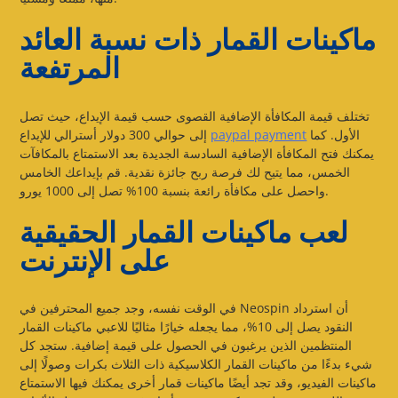
ماكينات القمار ذات نسبة العائد
المرتفعة
تختلف قيمة المكافأة الإضافية القصوى حسب قيمة الإيداع، حيث تصل
الأول.
كما
paypal payment
إلى حوالي 300 دولار أسترالي للإيداع
يمكنك فتح المكافأة الإضافية السادسة الجديدة بعد الاستمتاع بالمكافآت
الخمس، مما يتيح لك فرصة ربح جائزة نقدية. قم بإيداعك الخامس
واحصل على مكافأة رائعة بنسبة 100% تصل إلى 1000 يورو.
لعب ماكينات القمار الحقيقية
على الإنترنت
في الوقت نفسه، وجد جميع المحترفين في Neospin أن استرداد
النقود يصل إلى 10%، مما يجعله خيارًا مثاليًا للاعبي ماكينات القمار
المنتظمين الذين يرغبون في الحصول على قيمة إضافية. ستجد كل
شيء بدءًا من ماكينات القمار الكلاسيكية ذات الثلاث بكرات وصولًا إلى
ماكينات الفيديو، وقد تجد أيضًا ماكينات قمار أخرى يمكنك فيها الاستمتاع