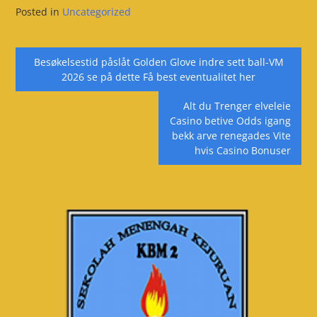
Posted in
Uncategorized
Post
Besøkelsestid påslåt Golden Glove indre sett ball-VM
navigation
2026 se på dette Få best eventualitet her
Alt du Trenger elveleie
Casino betive Odds igang
bekk arve renegades Vite
hvis Casino Bonuser