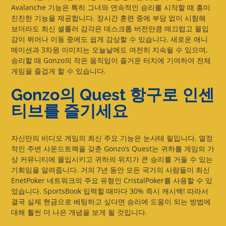
Avalanche 기능은 특히 그녀와 연속적인 승리를 시작할 때 흥미
진진한 기능을 제공합니다. 장시간 훈련 중에 부담 없이 시험해
보더라도 최신 셀룰러 감각은 데스크톱 버전만큼 매끄럽고 몰입
감이 뛰어나 이동 중에도 쉽게 감상할 수 있습니다. 새로운 애니
메이션과 3차원 이미지는 오늘날에도 여전히 지속될 수 있으며,
승리할 때 Gonzo의 작은 움직임이 즐거운 터치에 기여하여 전체
게임을 즐겁게 할 수 있습니다.
Gonzo의 Quest 항구로 인센
티브를 즐기세요
자신만의 비디오 게임의 최신 주요 기능은 눈사태 릴입니다.
열정
적인 주변 사운드트랙을 갖춘 Gonzo’s Quest는 귀하를 게임의 가
상 커뮤니티에 몰입시키고 귀하의 위치가 큰 승리를 거둘 수 있는
기회임을 알려줍니다. 거의 7년 동안 모든 국가의 사람들이 최신
EnetPoker 네트워크의 주요 유형인 CristalPoker를 사용할 수 있
었습니다. SportsBook 입력할 때마다 30% 즉시 캐시백! 따라서
결국 실제 현금으로 베팅하고 싶다면 승리에 도움이 되는 방법에
대해 훨씬 더 나은 개념을 보게 될 것입니다.