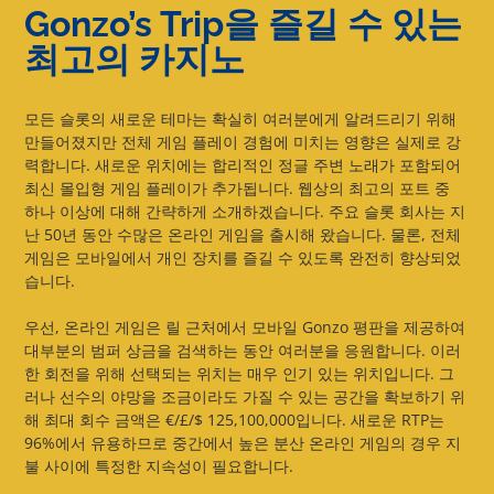
Gonzo’s Trip을 즐길 수 있는
최고의 카지노
모든 슬롯의 새로운 테마는 확실히 여러분에게 알려드리기 위해
만들어졌지만 전체 게임 플레이 경험에 미치는 영향은 실제로 강
력합니다. 새로운 위치에는 합리적인 정글 주변 노래가 포함되어
최신 몰입형 게임 플레이가 추가됩니다. 웹상의 최고의 포트 중
하나 이상에 대해 간략하게 소개하겠습니다. 주요 슬롯 회사는 지
난 50년 동안 수많은 온라인 게임을 출시해 왔습니다. 물론, 전체
게임은 모바일에서 개인 장치를 즐길 수 있도록 완전히 향상되었
습니다.
우선, 온라인 게임은 릴 근처에서 모바일 Gonzo 평판을 제공하여
대부분의 범퍼 상금을 검색하는 동안 여러분을 응원합니다. 이러
한 회전을 위해 선택되는 위치는 매우 인기 있는 위치입니다. 그
러나 선수의 야망을 조금이라도 가질 수 있는 공간을 확보하기 위
해 최대 회수 금액은 €/£/$ 125,100,000입니다. 새로운 RTP는
96%에서 유용하므로 중간에서 높은 분산 온라인 게임의 경우 지
불 사이에 특정한 지속성이 필요합니다.