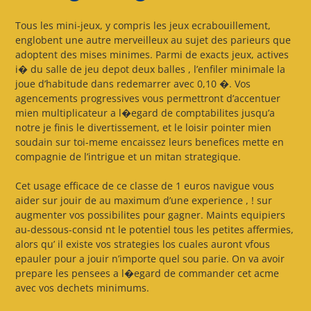
Tous les mini-jeux, y compris les jeux ecrabouillement,
englobent une autre merveilleux au sujet des parieurs que
adoptent des mises minimes. Parmi de exacts jeux, actives
i� du salle de jeu depot deux balles , l’enfiler minimale la
joue d’habitude dans redemarrer avec 0,10 �. Vos
agencements progressives vous permettront d’accentuer
mien multiplicateur a l�egard de comptabilites jusqu’a
notre je finis le divertissement, et le loisir pointer mien
soudain sur toi-meme encaissez leurs benefices mette en
compagnie de l’intrigue et un mitan strategique.
Cet usage efficace de ce classe de 1 euros navigue vous
aider sur jouir de au maximum d’une experience , ! sur
augmenter vos possibilites pour gagner. Maints equipiers
au-dessous-consid nt le potentiel tous les petites affermies,
alors qu’ il existe vos strategies los cuales auront vfous
epauler pour a jouir n’importe quel sou parie. On va avoir
prepare les pensees a l�egard de commander cet acme
avec vos dechets minimums.