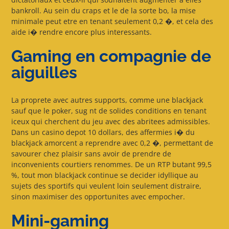
bankroll. Au sein du craps et le de la sorte bo, la mise
minimale peut etre en tenant seulement 0,2 �, et cela des
aide i� rendre encore plus interessants.
Gaming en compagnie de
aiguilles
La proprete avec autres supports, comme une blackjack
sauf que le poker, sug nt de solides conditions en tenant
iceux qui cherchent du jeu avec des abritees admissibles.
Dans un casino depot 10 dollars, des affermies i� du
blackjack amorcent a reprendre avec 0,2 �, permettant de
savourer chez plaisir sans avoir de prendre de
inconvenients courtiers renommes. De un RTP butant 99,5
%, tout mon blackjack continue se decider idyllique au
sujets des sportifs qui veulent loin seulement distraire,
sinon maximiser des opportunites avec empocher.
Mini-gaming