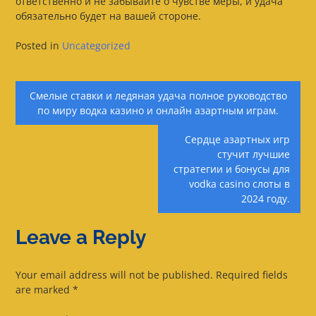
ответственно и не забывайте о чувстве меры, и удача
обязательно будет на вашей стороне.
Posted in
Uncategorized
Post
Смелые ставки и ледяная удача полное руководство
navigation
по миру водка казино и онлайн азартным играм.
Сердце азартных игр
стучит лучшие
стратегии и бонусы для
vodka casino слоты в
2024 году.
Leave a Reply
Your email address will not be published.
Required fields
are marked
*