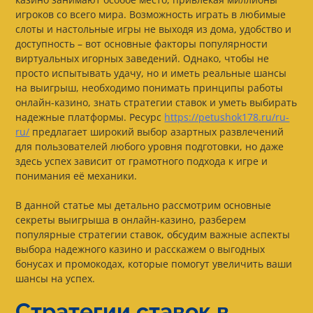
игроков со всего мира. Возможность играть в любимые
слоты и настольные игры не выходя из дома, удобство и
доступность – вот основные факторы популярности
виртуальных игорных заведений. Однако, чтобы не
просто испытывать удачу, но и иметь реальные шансы
на выигрыш, необходимо понимать принципы работы
онлайн-казино, знать стратегии ставок и уметь выбирать
надежные платформы. Ресурс
https://petushok178.ru/ru-
ru/
предлагает широкий выбор азартных развлечений
для пользователей любого уровня подготовки, но даже
здесь успех зависит от грамотного подхода к игре и
понимания её механики.
В данной статье мы детально рассмотрим основные
секреты выигрыша в онлайн-казино, разберем
популярные стратегии ставок, обсудим важные аспекты
выбора надежного казино и расскажем о выгодных
бонусах и промокодах, которые помогут увеличить ваши
шансы на успех.
Стратегии ставок в