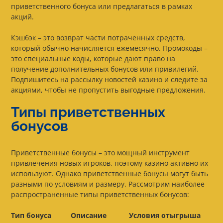
приветственного бонуса или предлагаться в рамках
акций.
Кэшбэк – это возврат части потраченных средств,
который обычно начисляется ежемесячно. Промокоды –
это специальные коды, которые дают право на
получение дополнительных бонусов или привилегий.
Подпишитесь на рассылку новостей казино и следите за
акциями, чтобы не пропустить выгодные предложения.
Типы приветственных
бонусов
Приветственные бонусы – это мощный инструмент
привлечения новых игроков, поэтому казино активно их
используют. Однако приветственные бонусы могут быть
разными по условиям и размеру. Рассмотрим наиболее
распространенные типы приветственных бонусов:
Тип бонуса
Описание
Условия отыгрыша