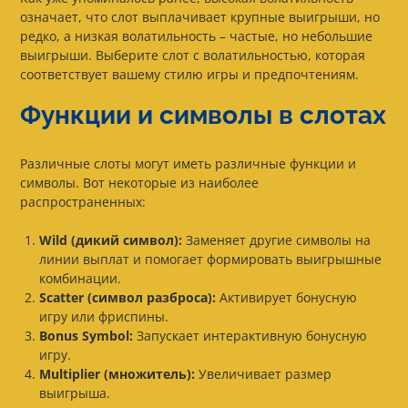
означает, что слот выплачивает крупные выигрыши, но
редко, а низкая волатильность – частые, но небольшие
выигрыши. Выберите слот с волатильностью, которая
соответствует вашему стилю игры и предпочтениям.
Функции и символы в слотах
Различные слоты могут иметь различные функции и
символы. Вот некоторые из наиболее
распространенных:
Wild (дикий символ):
Заменяет другие символы на
линии выплат и помогает формировать выигрышные
комбинации.
Scatter (символ разброса):
Активирует бонусную
игру или фриспины.
Bonus Symbol:
Запускает интерактивную бонусную
игру.
Multiplier (множитель):
Увеличивает размер
выигрыша.