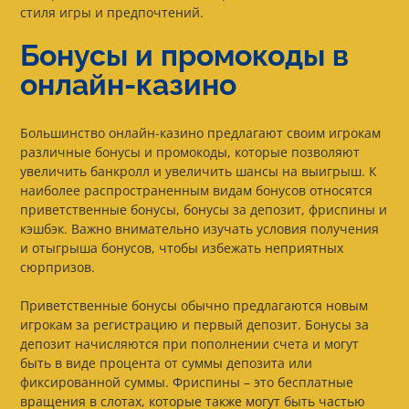
стиля игры и предпочтений.
Бонусы и промокоды в
онлайн-казино
Большинство онлайн-казино предлагают своим игрокам
различные бонусы и промокоды, которые позволяют
увеличить банкролл и увеличить шансы на выигрыш. К
наиболее распространенным видам бонусов относятся
приветственные бонусы, бонусы за депозит, фриспины и
кэшбэк. Важно внимательно изучать условия получения
и отыгрыша бонусов, чтобы избежать неприятных
сюрпризов.
Приветственные бонусы обычно предлагаются новым
игрокам за регистрацию и первый депозит. Бонусы за
депозит начисляются при пополнении счета и могут
быть в виде процента от суммы депозита или
фиксированной суммы. Фриспины – это бесплатные
вращения в слотах, которые также могут быть частью