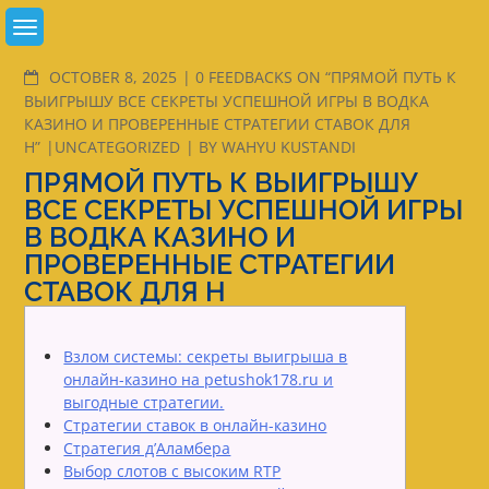
Skip
to
content
COMMENTS
OCTOBER 8, 2025
0 FEEDBACKS ON “ПРЯМОЙ ПУТЬ К
ВЫИГРЫШУ ВСЕ СЕКРЕТЫ УСПЕШНОЙ ИГРЫ В ВОДКА
КАЗИНО И ПРОВЕРЕННЫЕ СТРАТЕГИИ СТАВОК ДЛЯ
Н”
UNCATEGORIZED
BY
WAHYU KUSTANDI
ПРЯМОЙ ПУТЬ К ВЫИГРЫШУ
ВСЕ СЕКРЕТЫ УСПЕШНОЙ ИГРЫ
В ВОДКА КАЗИНО И
ПРОВЕРЕННЫЕ СТРАТЕГИИ
СТАВОК ДЛЯ Н
Взлом системы: секреты выигрыша в
онлайн-казино на petushok178.ru и
выгодные стратегии.
Стратегии ставок в онлайн-казино
Стратегия д’Аламбера
Выбор слотов с высоким RTP