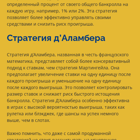
определенный процент от своего общего банкролла на
каждую игру, например, 1% или 2%. Эта стратегия
позволяет более эффективно управлять своими
средствами и снизить риск проигрыша.
Стратегия д’Аламбера
Стратегия д’Аламбера, названная в честь французского
математика, представляет собой более консервативный
подход к ставкам, чем стратегия Мартингейла. Она
предполагает увеличение ставки на одну единицу после
каждого проигрыша и уменьшение на одну единицу
после каждого выигрыша. Это позволяет контролировать
размер ставок и снижает риск быстрого истощения
банкролла. Стратегия Д’Аламбера особенно эффективна
в играх с высокой вероятностью выигрыша, таких как
рулетка или блэкджек, где шансы на успех немного
выше, чем в слотах.
Важно помнить, что даже с самой продуманной
стратегией не стоит рассчитывать на мгновенное