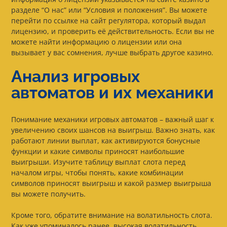
разделе “О нас” или “Условия и положения”. Вы можете
перейти по ссылке на сайт регулятора, который выдал
лицензию, и проверить её действительность. Если вы не
можете найти информацию о лицензии или она
вызывает у вас сомнения, лучше выбрать другое казино.
Анализ игровых
автоматов и их механики
Понимание механики игровых автоматов – важный шаг к
увеличению своих шансов на выигрыш. Важно знать, как
работают линии выплат, как активируются бонусные
функции и какие символы приносят наибольшие
выигрыши. Изучите таблицу выплат слота перед
началом игры, чтобы понять, какие комбинации
символов приносят выигрыш и какой размер выигрыша
вы можете получить.
Кроме того, обратите внимание на волатильность слота.
Как уже упоминалось ранее, высокая волатильность