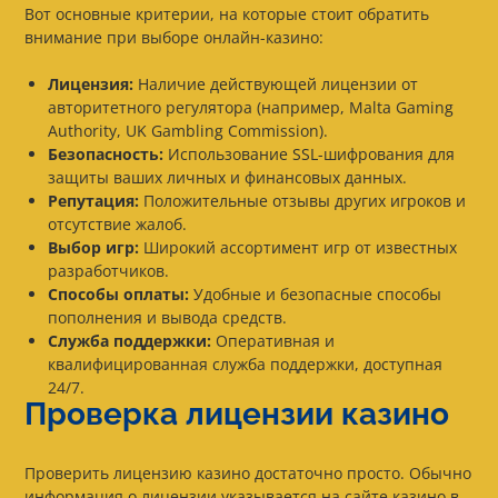
Вот основные критерии, на которые стоит обратить
внимание при выборе онлайн-казино:
Лицензия:
Наличие действующей лицензии от
авторитетного регулятора (например, Malta Gaming
Authority, UK Gambling Commission).
Безопасность:
Использование SSL-шифрования для
защиты ваших личных и финансовых данных.
Репутация:
Положительные отзывы других игроков и
отсутствие жалоб.
Выбор игр:
Широкий ассортимент игр от известных
разработчиков.
Способы оплаты:
Удобные и безопасные способы
пополнения и вывода средств.
Служба поддержки:
Оперативная и
квалифицированная служба поддержки, доступная
24/7.
Проверка лицензии казино
Проверить лицензию казино достаточно просто. Обычно
информация о лицензии указывается на сайте казино в