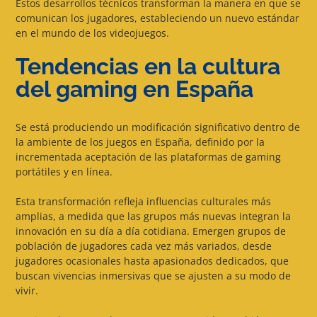
Estos desarrollos técnicos transforman la manera en que se
comunican los jugadores, estableciendo un nuevo estándar
en el mundo de los videojuegos.
Tendencias en la cultura
del gaming en España
Se está produciendo un modificación significativo dentro de
la ambiente de los juegos en España, definido por la
incrementada aceptación de las plataformas de gaming
portátiles y en línea.
Esta transformación refleja influencias culturales más
amplias, a medida que las grupos más nuevas integran la
innovación en su día a día cotidiana. Emergen grupos de
población de jugadores cada vez más variados, desde
jugadores ocasionales hasta apasionados dedicados, que
buscan vivencias inmersivas que se ajusten a su modo de
vivir.