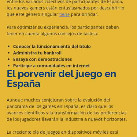
entre los variados colectivos de participantes de España,
los nuevos gamers están entusiasmados por descubrir lo
que este género singular
tiene
para brindar.
Para optimizar su experiencia, los participantes deben
tener en cuenta algunos consejos de táctica:
Conocer la funcionamiento del título
Administra tu bankroll
Ensaya con demostraciones
Participe a comunidades en internet
El porvenir del juego en
España
Aunque muchos conjeturan sobre la evolución del
panorama de los games en España, es claro que los
avances científicos y la transformación de las preferencias
de los jugadores llevarán la industria a nuevos horizontes.
La creciente ola de juegos en dispositivos móviles está