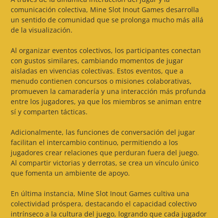
comunicación colectiva, Mine Slot Inout Games desarrolla
un sentido de comunidad que se prolonga mucho más allá
de la visualización.
Al organizar eventos colectivos, los participantes conectan
con gustos similares, cambiando momentos de jugar
aisladas en vivencias colectivas. Estos eventos, que a
menudo contienen concursos o misiones colaborativas,
promueven la camaradería y una interacción más profunda
entre los jugadores, ya que los miembros se animan entre
sí y comparten tácticas.
Adicionalmente, las funciones de conversación del jugar
facilitan el intercambio continuo, permitiendo a los
jugadores crear relaciones que perduran fuera del juego.
Al compartir victorias y derrotas, se crea un vínculo único
que fomenta un ambiente de apoyo.
En última instancia, Mine Slot Inout Games cultiva una
colectividad próspera, destacando el capacidad colectivo
intrínseco a la cultura del juego, logrando que cada jugador