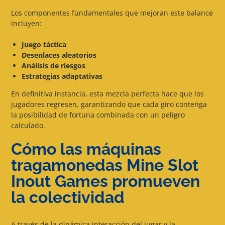
Los componentes fundamentales que mejoran este balance
incluyen:
Juego táctica
Desenlaces aleatorios
Análisis de riesgos
Estrategias adaptativas
En definitiva instancia, esta mezcla perfecta hace que los
jugadores regresen, garantizando que cada giro contenga
la posibilidad de fortuna combinada con un peligro
calculado.
Cómo las máquinas
tragamonedas Mine Slot
Inout Games promueven
la colectividad
A través de la dinámica interacción del jugar y la