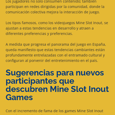
Los jugadores no solo consumen contenido; también
participan en redes dirigidas por la comunidad, donde la
comunicación colectiva mejora la interacción de juego.
Los tipos famosos, como los videojuegos Mine Slot Inout, se
ajustan a estas tendencias en desarrollo y atraen a
diferentes preferencias y preferencias.
A medida que progresa el panorama del juego en España,
queda manifiesto que estas tendencias cambiantes están
profundamente entrelazadas con el entramado cultural y
configuran al porvenir del entretenimiento en el país.
Sugerencias para nuevos
participantes que
descubren Mine Slot Inout
Games
Con el incremento de fama de los games Mine Slot Inout