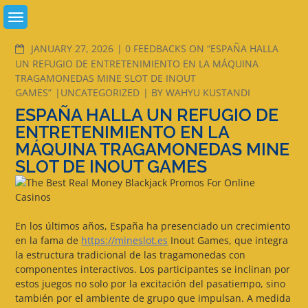
Skip
to
content
COMMENTS
JANUARY 27, 2026
0 FEEDBACKS ON “ESPAÑA HALLA
UN REFUGIO DE ENTRETENIMIENTO EN LA MÁQUINA
TRAGAMONEDAS MINE SLOT DE INOUT
GAMES”
UNCATEGORIZED
BY
WAHYU KUSTANDI
ESPAÑA HALLA UN REFUGIO DE
ENTRETENIMIENTO EN LA
MÁQUINA TRAGAMONEDAS MINE
SLOT DE INOUT GAMES
En los últimos años, España ha presenciado un crecimiento
en la fama de
https://mineslot.es
Inout Games, que integra
la estructura tradicional de las tragamonedas con
componentes interactivos. Los participantes se inclinan por
estos juegos no solo por la excitación del pasatiempo, sino
también por el ambiente de grupo que impulsan. A medida