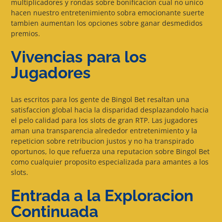
multiplicadores y rondas sobre bonificacion cual no unico
hacen nuestro entretenimiento sobra emocionante suerte
tambien aumentan los opciones sobre ganar desmedidos
premios.
Vivencias para los
Jugadores
Las escritos para los gente de Bingol Bet resaltan una
satisfaccion global hacia la disparidad desplazandolo hacia
el pelo calidad para los slots de gran RTP. Las jugadores
aman una transparencia alrededor entretenimiento y la
repeticion sobre retribucion justos y no ha transpirado
oportunos, lo que refuerza una reputacion sobre Bingol Bet
como cualquier proposito especializada para amantes a los
slots.
Entrada a la Exploracion
Continuada