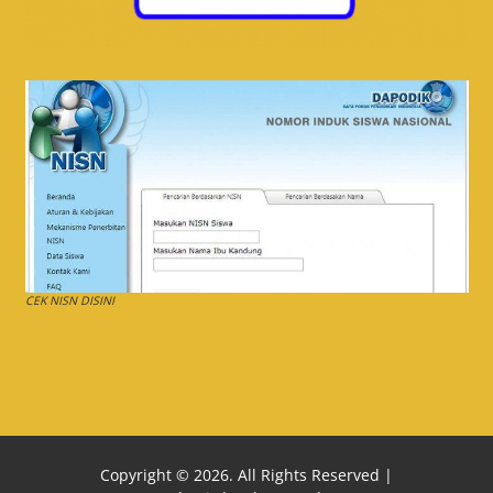
CEK NISN DISINI
Copyright © 2026. All Rights Reserved |