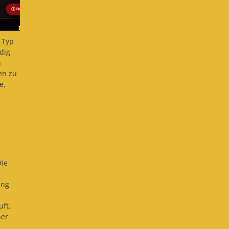
 Typ
dig
n
en zu
e,
Die
ung
ft.
ner