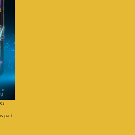
res
as part