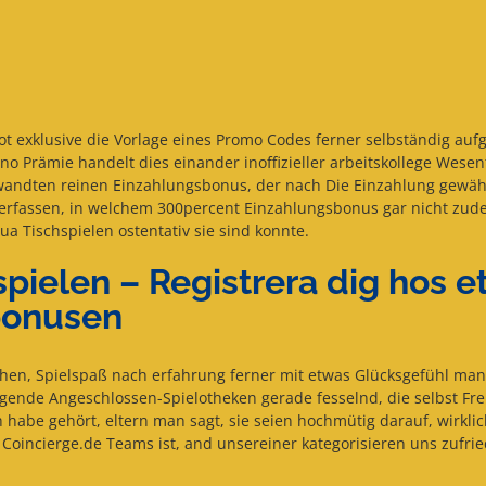
ot exklusive die Vorlage eines Promo Codes ferner selbständig auf
no Prämie handelt dies einander inoffizieller arbeitskollege Wesen
gewandten reinen Einzahlungsbonus, der nach Die Einzahlung gewähr
 erfassen, in welchem 300percent Einzahlungsbonus gar nicht zu
ua Tischspielen ostentativ sie sind konnte.
pielen – Registrera dig hos e
obonusen
sehen, Spielspaß nach erfahrung ferner mit etwas Glücksgefühl ma
gende Angeschlossen-Spielotheken gerade fesselnd, die selbst Fre
 habe gehört, eltern man sagt, sie seien hochmütig darauf, wirklic
s Coincierge.de Teams ist, and unsereiner kategorisieren uns zufri