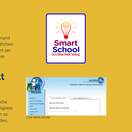
grund
tlichen
t sei.
dem
tt
nche
ispiele
h so
CEK NISN DISINI
eden,