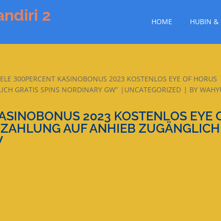
ndiri 2
HOME
HUBIN &
PIELE 300PERCENT KASINOBONUS 2023 KOSTENLOS EYE OF HORUS
LICH GRATIS SPINS NORDINARY GW”
UNCATEGORIZED
BY
WAHY
KASINOBONUS 2023 KOSTENLOS EYE 
INZAHLUNG AUF ANHIEB ZUGÄNGLICH
W