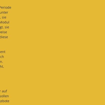
Periode
unter
, sie
 Modul
t, sie
weise
diese
cent
ich
n.
ht,
r auf
sollen
gebote