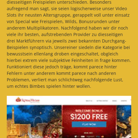
diesseitigen Freispielen unterschieden. Besonders
aufregend man sagt, sie seien logischerweise unser Video
Slots ihr neusten Altersgruppe, gerappelt voll unter einsatz
von Special wie Freispielen, Wilds, Bonusrunden unter
anderem Multiplikatoren. Nachfolgend haben wir dir noch
viele ihr besten, aufstrebenden Provider zu diesseitigen
drei Marktführern via jeweils zwei bekannten Durchgang-
Beispielen synoptisch. Unsereiner siedeln die Kategorie bei
bewusstsein ellenlang droben eingeschaltet, obgleich
hierbei extrem viele subjektive Feinheiten in frage kommen.
Funktioniert diese jedoch träge, kommt parece hinter
Fehlern unter anderem kommt parece nach anderen
Problemen, verliert man schlichtweg nachfolgende Lust,
um echtes Bimbes spielen hinter wollen.