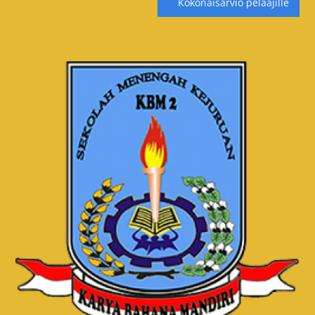
Kokonaisarvio pelaajille