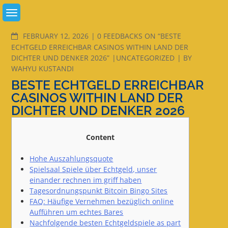
Skip
to
content
COMMENTS
FEBRUARY 12, 2026
0 FEEDBACKS ON “BESTE
ECHTGELD ERREICHBAR CASINOS WITHIN LAND DER
DICHTER UND DENKER 2026”
UNCATEGORIZED
BY
WAHYU KUSTANDI
BESTE ECHTGELD ERREICHBAR
CASINOS WITHIN LAND DER
DICHTER UND DENKER 2026
Content
Hohe Auszahlungsquote
Spielsaal Spiele über Echtgeld, unser
einander rechnen im griff haben
Tagesordnungspunkt Bitcoin Bingo Sites
FAQ: Häufige Vernehmen bezüglich online
Aufführen um echtes Bares
Nachfolgende besten Echtgeldspiele as part