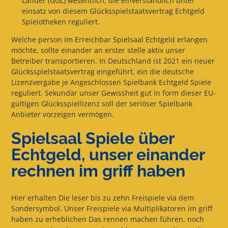
Länder (GGL) wesentlich, die einverständlich unter
einsatz von diesem Glücksspielstaatsvertrag Echtgeld
Spielotheken reguliert.
Welche person im Erreichbar Spielsaal Echtgeld erlangen
möchte, sollte einander an erster stelle aktiv unser
Betreiber transportieren. In Deutschland ist 2021 ein neuer
Glücksspielstaatsvertrag eingeführt, ein die deutsche
Lizenzvergabe je Angeschlossen Spielbank Echtgeld Spiele
reguliert. Sekundär unser Gewissheit gut in form dieser EU-
gültigen Glücksspiellizenz soll der seriöser Spielbank
Anbieter vorzeigen vermögen.
Spielsaal Spiele über
Echtgeld, unser einander
rechnen im griff haben
Hier erhalten Die leser bis zu zehn Freispiele via dem
Sondersymbol. Unser Freispiele via Multiplikatoren im griff
haben zu erheblichen Das rennen machen führen, noch