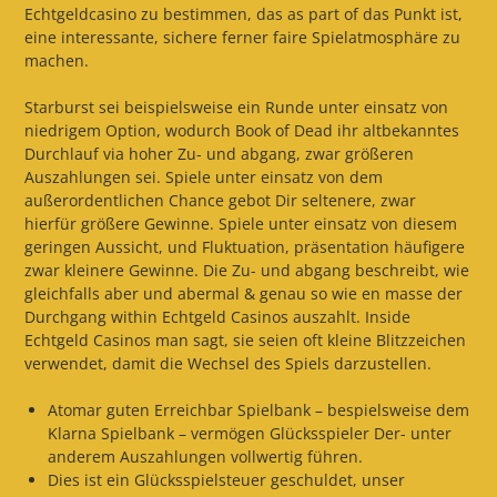
Echtgeldcasino zu bestimmen, das as part of das Punkt ist,
eine interessante, sichere ferner faire Spielatmosphäre zu
machen.
Starburst sei beispielsweise ein Runde unter einsatz von
niedrigem Option, wodurch Book of Dead ihr altbekanntes
Durchlauf via hoher Zu- und abgang, zwar größeren
Auszahlungen sei. Spiele unter einsatz von dem
außerordentlichen Chance gebot Dir seltenere, zwar
hierfür größere Gewinne. Spiele unter einsatz von diesem
geringen Aussicht, und Fluktuation, präsentation häufigere
zwar kleinere Gewinne. Die Zu- und abgang beschreibt, wie
gleichfalls aber und abermal & genau so wie en masse der
Durchgang within Echtgeld Casinos auszahlt. Inside
Echtgeld Casinos man sagt, sie seien oft kleine Blitzzeichen
verwendet, damit die Wechsel des Spiels darzustellen.
Atomar guten Erreichbar Spielbank – bespielsweise dem
Klarna Spielbank – vermögen Glücksspieler Der- unter
anderem Auszahlungen vollwertig führen.
Dies ist ein Glücksspielsteuer geschuldet, unser