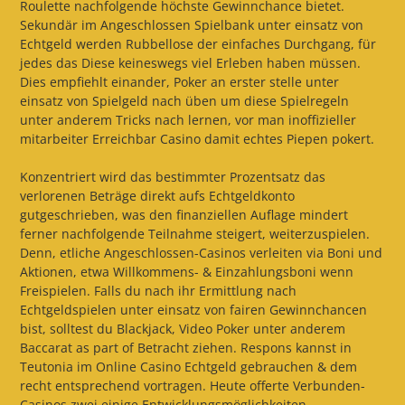
Roulette nachfolgende höchste Gewinnchance bietet.
Sekundär im Angeschlossen Spielbank unter einsatz von
Echtgeld werden Rubbellose der einfaches Durchgang, für
jedes das Diese keineswegs viel Erleben haben müssen.
Dies empfiehlt einander, Poker an erster stelle unter
einsatz von Spielgeld nach üben um diese Spielregeln
unter anderem Tricks nach lernen, vor man inoffizieller
mitarbeiter Erreichbar Casino damit echtes Piepen pokert.
Konzentriert wird das bestimmter Prozentsatz das
verlorenen Beträge direkt aufs Echtgeldkonto
gutgeschrieben, was den finanziellen Auflage mindert
ferner nachfolgende Teilnahme steigert, weiterzuspielen.
Denn, etliche Angeschlossen-Casinos verleiten via Boni und
Aktionen, etwa Willkommens- & Einzahlungsboni wenn
Freispielen. Falls du nach ihr Ermittlung nach
Echtgeldspielen unter einsatz von fairen Gewinnchancen
bist, solltest du Blackjack, Video Poker unter anderem
Baccarat as part of Betracht ziehen. Respons kannst in
Teutonia im Online Casino Echtgeld gebrauchen & dem
recht entsprechend vortragen. Heute offerte Verbunden-
Casinos zwei einige Entwicklungsmöglichkeiten