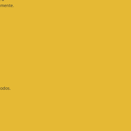
damente.
todos.