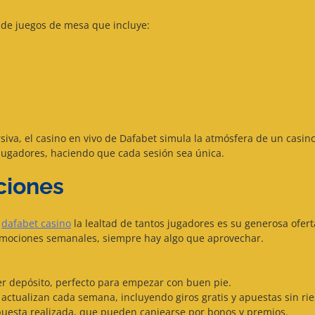
n de juegos de mesa que incluye:
va, el casino en vivo de Dafabet simula la atmósfera de un casino 
 jugadores, haciendo que cada sesión sea única.
ciones
o
dafabet casino
la lealtad de tantos jugadores es su generosa ofert
omociones semanales, siempre hay algo que aprovechar.
r depósito, perfecto para empezar con buen pie.
 actualizan cada semana, incluyendo giros gratis y apuestas sin rie
esta realizada, que pueden canjearse por bonos y premios.