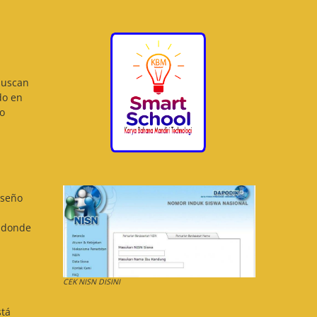
buscan
do en
o
iseño
a donde
CEK NISN DISINI
stá