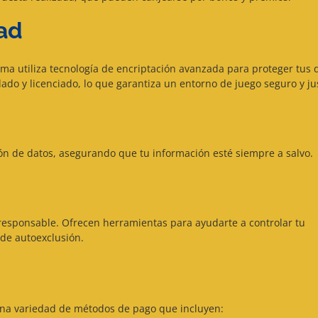
dad
rma utiliza tecnología de encriptación avanzada para proteger tus 
lado y licenciado, lo que garantiza un entorno de juego seguro y ju
ón de datos, asegurando que tu información esté siempre a salvo.
esponsable. Ofrecen herramientas para ayudarte a controlar tu
 de autoexclusión.
e una variedad de métodos de pago que incluyen: