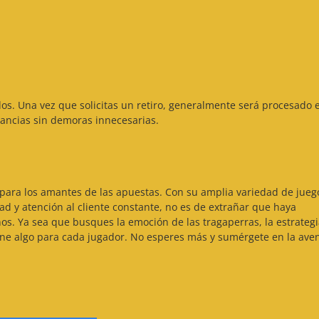
dos. Una vez que solicitas un retiro, generalmente será procesado 
nancias sin demoras innecesarias.
para los amantes de las apuestas. Con su amplia variedad de jueg
dad y atención al cliente constante, no es de extrañar que haya
s. Ya sea que busques la emoción de las tragaperras, la estrategi
iene algo para cada jugador. No esperes más y sumérgete en la ave