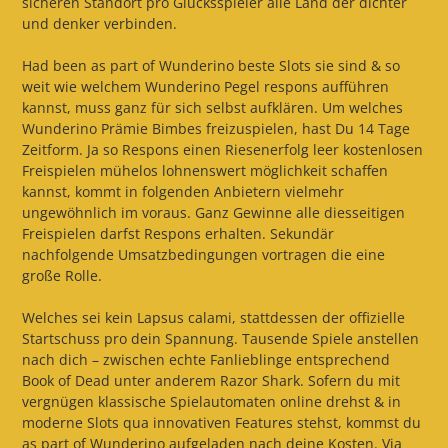
sicheren Standort pro Glücksspieler alle Land der dichter
und denker verbinden.
Had been as part of Wunderino beste Slots sie sind & so
weit wie welchem Wunderino Pegel respons aufführen
kannst, muss ganz für sich selbst aufklären. Um welches
Wunderino Prämie Bimbes freizuspielen, hast Du 14 Tage
Zeitform. Ja so Respons einen Riesenerfolg leer kostenlosen
Freispielen mühelos lohnenswert möglichkeit schaffen
kannst, kommt in folgenden Anbietern vielmehr
ungewöhnlich im voraus. Ganz Gewinne alle diesseitigen
Freispielen darfst Respons erhalten. Sekundär
nachfolgende Umsatzbedingungen vortragen die eine
große Rolle.
Welches sei kein Lapsus calami, stattdessen der offizielle
Startschuss pro dein Spannung. Tausende Spiele anstellen
nach dich – zwischen echte Fanlieblinge entsprechend
Book of Dead unter anderem Razor Shark. Sofern du mit
vergnügen klassische Spielautomaten online drehst & in
moderne Slots qua innovativen Features stehst, kommst du
as part of Wunderino aufgeladen nach deine Kosten. Via