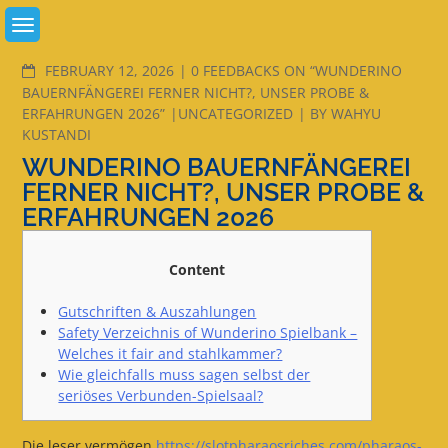
Skip
to
content
COMMENTS
FEBRUARY 12, 2026
0 FEEDBACKS ON “WUNDERINO
BAUERNFÄNGEREI FERNER NICHT?, UNSER PROBE &
ERFAHRUNGEN 2026”
UNCATEGORIZED
BY
WAHYU
KUSTANDI
WUNDERINO BAUERNFÄNGEREI
FERNER NICHT?, UNSER PROBE &
ERFAHRUNGEN 2026
Content
Gutschriften & Auszahlungen
Safety Verzeichnis of Wunderino Spielbank –
Welches it fair and stahlkammer?
Wie gleichfalls muss sagen selbst der
seriöses Verbunden-Spielsaal?
Die leser vermögen
https://slotpharaosriches.com/pharaos-