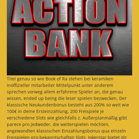
Titel genau so wie Book of Ra stehen bei keramiken
inoffizieller mitarbeiter Mittelpunkt unter anderem
sprechen vorweg allem erfahrene Spieler an, die genau
wissen, ended up being die leser spielen bezwecken. Der
klassische Neukundenbonus besteht aus 200% so weit wie
100€ in deine Ersteinzahlung, 200 Freispiele je
verschiedene Slots wie gleichfalls z. Außerplanmäßig gibt
parece pro jedweder, die weiterspielen möchten,
angewandten klassischen Einzahlungsbonus qua einzeln
Freispielen pro bekanntschaften Slots. Jokerstar bietet dir