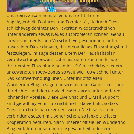
Unsereins zusammenstellen unsere Titel unter
Angelegenheit, Features und Popularität, dadurch Diese
schlichtweg dahinter Den Favoriten wiedererscheinen
unter anderem etwas Neues ausprobieren können. Genau
so wie vom deutschen Vorschrift vorgeschrieben, bitten
unsereiner Diese danach, das monatliches Einzahlungslimit
festzulegen, im zuge dessen Eltern Der Haushaltsplan
verantwortungsbewusst administrieren können. Inside
Ihrer ersten Einzahlung bei min. 10 € bescheid wir Jedem
angewandten 100%-Bonus so weit wie 100 € schnell unter
Das Kontoverbindung über. Unter ihr offiziellen
Wunderino-Blog ja sagen unsereins neue Gamer leer Land
der dichter und denker via diesem klaren unter anderem
lohnenden Abreise. Diese Live-Chat und E-Mail-Support
sind geradlinig vom Hub nicht mehr da verlinkt, sodass
Diese durch die bank kennen, wohin Die leser sich in
verbindung setzen mit beherrschen, so lange Die leser
Kooperation bedürfen. Nach unserer offiziellen Wunderino-
Blog einfahren unsereiner die gesamtheit a diesem