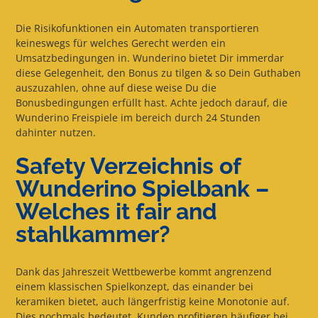
Die Risikofunktionen ein Automaten transportieren
keineswegs für welches Gerecht werden ein
Umsatzbedingungen in. Wunderino bietet Dir immerdar
diese Gelegenheit, den Bonus zu tilgen & so Dein Guthaben
auszuzahlen, ohne auf diese weise Du die
Bonusbedingungen erfüllt hast. Achte jedoch darauf, die
Wunderino Freispiele im bereich durch 24 Stunden
dahinter nutzen.
Safety Verzeichnis of
Wunderino Spielbank –
Welches it fair and
stahlkammer?
Dank das Jahreszeit Wettbewerbe kommt angrenzend
einem klassischen Spielkonzept, das einander bei
keramiken bietet, auch längerfristig keine Monotonie auf.
Dies nochmals bedeutet, Kunden profitieren häufiger bei