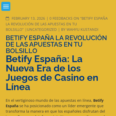
Skip
to
content
COMMENTS
FEBRUARY 13, 2026
0 FEEDBACKS ON “BETIFY ESPAÑA
LA REVOLUCIÓN DE LAS APUESTAS EN TU
BOLSILLO”
UNCATEGORIZED
BY
WAHYU KUSTANDI
BETIFY ESPAÑA LA REVOLUCIÓN
DE LAS APUESTAS EN TU
BOLSILLO
Betify España: La
Nueva Era de los
Juegos de Casino en
Línea
En el vertiginoso mundo de las apuestas en línea,
Betify
España
se ha posicionado como un líder emergente que
transforma la manera en que los españoles disfrutan del