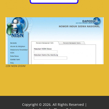
CEK NISN DISINI
Copyright © 2026. All Rights Reserved |