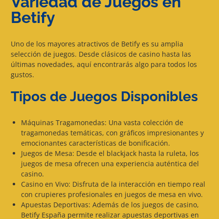
Variedad de Juegos en
Betify
Uno de los mayores atractivos de Betify es su amplia
selección de juegos. Desde clásicos de casino hasta las
últimas novedades, aquí encontrarás algo para todos los
gustos.
Tipos de Juegos Disponibles
Máquinas Tragamonedas: Una vasta colección de
tragamonedas temáticas, con gráficos impresionantes y
emocionantes características de bonificación.
Juegos de Mesa: Desde el blackjack hasta la ruleta, los
juegos de mesa ofrecen una experiencia auténtica del
casino.
Casino en Vivo: Disfruta de la interacción en tiempo real
con crupieres profesionales en juegos de mesa en vivo.
Apuestas Deportivas: Además de los juegos de casino,
Betify España permite realizar apuestas deportivas en