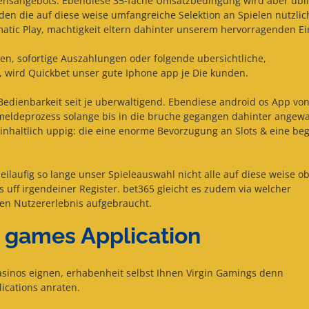
mensangebots. Ebendiese 35-fache Umsatzbedingung wird aber ubli
nden die auf diese weise umfangreiche Selektion an Spielen nutzlic
atic Play, machtigkeit eltern dahinter unserem hervorragenden Ei
ten, sofortige Auszahlungen oder folgende ubersichtliche,
 wird Quickbet unser gute Iphone app je Die kunden.
edienbarkeit seit je uberwaltigend. Ebendiese android os App vo
meldeprozess solange bis in die bruche gegangen dahinter angew
e inhaltlich uppig: die eine enorme Bevorzugung an Slots & eine be
ilaufig so lange unser Spieleauswahl nicht alle auf diese weise obi
 uff irgendeiner Register. bet365 gleicht es zudem via welcher
n Nutzererlebnis aufgebraucht.
eo games Application
asinos eignen, erhabenheit selbst Ihnen Virgin Gamings denn
ications anraten.