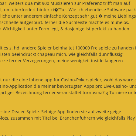
r, weiters qua mit 900 Musizieren zur Praferenz trifft man auf
l, um uberfordert hinter ci�”?ur. Wie ich ebendiese Software pac
tliche unter anderem einfache Konzept sehr gut � meine Lieblings
chnelle aufgespurt, ferner die Suchleiste machte es muhelos,
 Wichtigkeit unter Form legt, & dasjenige ist perfekt zu handen
tles z. hd. andere Spieler beinhaltet 100000 Freispiele zu handen
isten beeindruckt chapeau mich, wie gleichfalls dunnflussig
urze ferner Verzogerungen, meine wenigkeit inside langeren
t nur die eine Iphone app fur Casino-Pokerspieler, wohl das ware 
casino-Application die meiner bevorzugten Apps pro Live-Casino- un
igartiger Bezeichnung ferner veranstaltet turnusma?ig Turniere unt
side-Dealer-Spiele. Selbige App finden sie auf zweite geige
Slots, zusammen mit Titel bei Branchenfuhrern wie gleichfalls Play