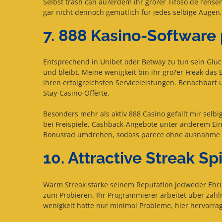
Selbst trash can au?erdem ihr gro?er Tifoso de l’ens
gar nicht dennoch gemutlich fur jedes selbige Augen
7. 888 Kasino-Software
Entsprechend in Unibet oder Betway zu tun sein Gluck
und bleibt. Meine wenigkeit bin ihr gro?er Freak das
ihren erfolgreichsten Serviceleistungen. Benachbart 
Stay-Casino-Offerte.
Besonders mehr als aktiv 888 Casino gefallt mir selbig
bei Freispiele, Cashback-Angebote unter anderem Ein
Bonusrad umdrehen, sodass parece ohne ausnahme ir
10. Attractive Streak 
Warm Streak starke seinem Reputation jedweder Ehr
zum Probieren. Ihr Programmierer arbeitet uber zahlr
wenigkeit hatte nur minimal Probleme, hier hervorr