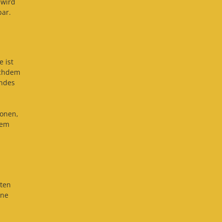
 wird
bar.
 ist
achdem
endes
ionen,
dem
aten
ine