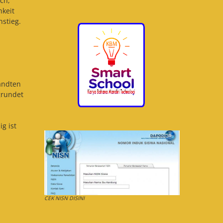
ch,
hkeit
nstieg.
n
andten
grundet
g ist
CEK NISN DISINI