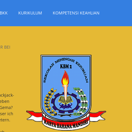
 BKK
KURIKULUM
KOMPETENSI KEAHLIAN
R BEI
ckjack-
ieben
. Gema?
ser ich
etern.