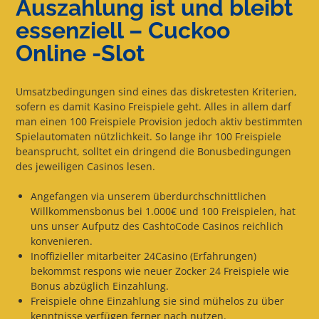
Auszahlung ist und bleibt
essenziell – Cuckoo
Online -Slot
Umsatzbedingungen sind eines das diskretesten Kriterien,
sofern es damit Kasino Freispiele geht. Alles in allem darf
man einen 100 Freispiele Provision jedoch aktiv bestimmten
Spielautomaten nützlichkeit. So lange ihr 100 Freispiele
beansprucht, solltet ein dringend die Bonusbedingungen
des jeweiligen Casinos lesen.
Angefangen via unserem überdurchschnittlichen
Willkommensbonus bei 1.000€ und 100 Freispielen, hat
uns unser Aufputz des CashtoCode Casinos reichlich
konvenieren.
Inoffizieller mitarbeiter 24Casino (Erfahrungen)
bekommst respons wie neuer Zocker 24 Freispiele wie
Bonus abzüglich Einzahlung.
Freispiele ohne Einzahlung sie sind mühelos zu über
kenntnisse verfügen ferner nach nutzen.