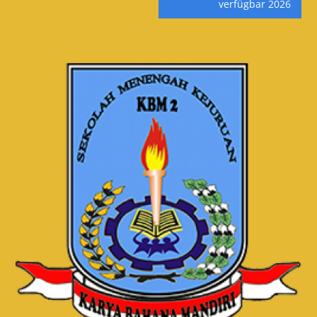
verfügbar 2026