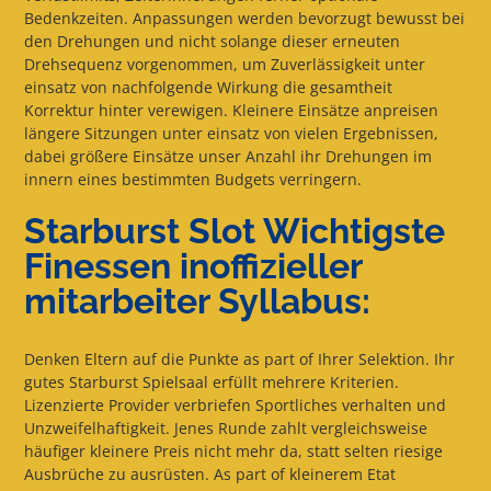
Bedenkzeiten. Anpassungen werden bevorzugt bewusst bei
den Drehungen und nicht solange dieser erneuten
Drehsequenz vorgenommen, um Zuverlässigkeit unter
einsatz von nachfolgende Wirkung die gesamtheit
Korrektur hinter verewigen. Kleinere Einsätze anpreisen
längere Sitzungen unter einsatz von vielen Ergebnissen,
dabei größere Einsätze unser Anzahl ihr Drehungen im
innern eines bestimmten Budgets verringern.
Starburst Slot Wichtigste
Finessen inoffizieller
mitarbeiter Syllabus:
Denken Eltern auf die Punkte as part of Ihrer Selektion. Ihr
gutes Starburst Spielsaal erfüllt mehrere Kriterien.
Lizenzierte Provider verbriefen Sportliches verhalten und
Unzweifelhaftigkeit. Jenes Runde zahlt vergleichsweise
häufiger kleinere Preis nicht mehr da, statt selten riesige
Ausbrüche zu ausrüsten. As part of kleinerem Etat