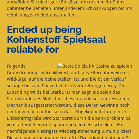
auswählen Sie niedrigere Einsätze, um noch mehr Spins
dahinter beibehalten unter anderem Schwankungen bis ins
detail ausgearbeitet auszuhalten.
Ended up being
Kohlenstoff Spielsaal
reliable for
Folgende
Gratisdrehung sei fix aktiviert, und falls Eltern ihr weiteres
Wild-Sigel auf die beine stellen, ist und bleibt ein Verlauf
solange bis zum Spitze bei drei Neudrehungen ewig. Die
Expanding Wilds bei Starburst man sagt, sie seien das
Sternstunde des Slots, hier diese qua dieser interessanten
Mechanik ausgestattet werden, diese Deren Gewinne noch
der länge nach aufbessern darf. Abgekoppelt durch Ihrer
Bildschirmgröße wird Starburst durch die bank problemlos
vonstattengehen und spannend geometrische figur. Hat
nachfolgende niedrigste Wiedergutmachung & multipliziert
Diesen Inanspruchnahme qua 5 je Dreierkombinationen &