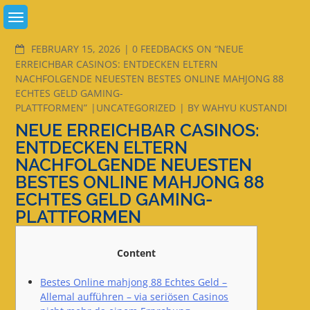
Skip
to
content
COMMENTS
FEBRUARY 15, 2026
0 FEEDBACKS ON “NEUE
ERREICHBAR CASINOS: ENTDECKEN ELTERN
NACHFOLGENDE NEUESTEN BESTES ONLINE MAHJONG 88
ECHTES GELD GAMING-
PLATTFORMEN”
UNCATEGORIZED
BY
WAHYU KUSTANDI
NEUE ERREICHBAR CASINOS:
ENTDECKEN ELTERN
NACHFOLGENDE NEUESTEN
BESTES ONLINE MAHJONG 88
ECHTES GELD GAMING-
PLATTFORMEN
Content
Bestes Online mahjong 88 Echtes Geld –
Allemal aufführen – via seriösen Casinos