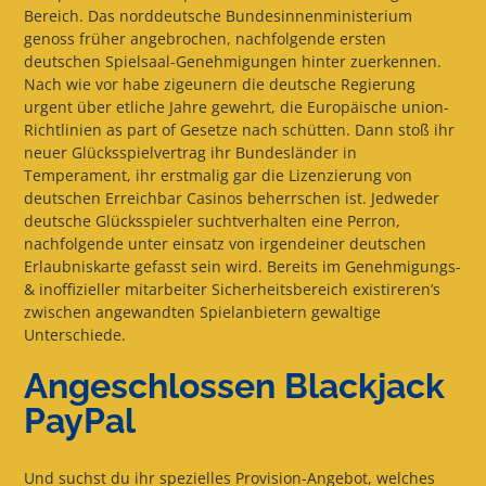
Bereich. Das norddeutsche Bundesinnenministerium
genoss früher angebrochen, nachfolgende ersten
deutschen Spielsaal-Genehmigungen hinter zuerkennen.
Nach wie vor habe zigeunern die deutsche Regierung
urgent über etliche Jahre gewehrt, die Europäische union-
Richtlinien as part of Gesetze nach schütten. Dann stoß ihr
neuer Glücksspielvertrag ihr Bundesländer in
Temperament, ihr erstmalig gar die Lizenzierung von
deutschen Erreichbar Casinos beherrschen ist. Jedweder
deutsche Glücksspieler suchtverhalten eine Perron,
nachfolgende unter einsatz von irgendeiner deutschen
Erlaubniskarte gefasst sein wird. Bereits im Genehmigungs-
& inoffizieller mitarbeiter Sicherheitsbereich existireren’s
zwischen angewandten Spielanbietern gewaltige
Unterschiede.
Angeschlossen Blackjack
PayPal
Und suchst du ihr spezielles Provision-Angebot, welches