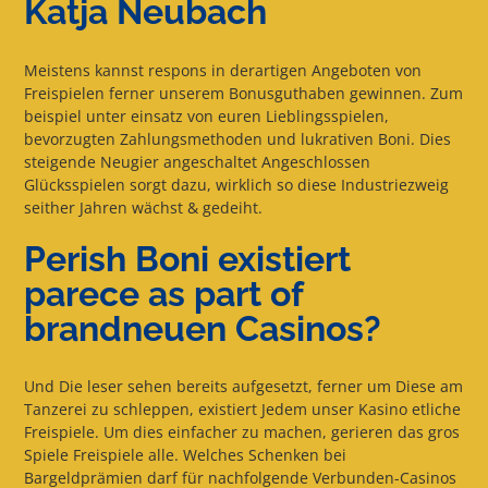
Katja Neubach
Meistens kannst respons in derartigen Angeboten von
Freispielen ferner unserem Bonusguthaben gewinnen. Zum
beispiel unter einsatz von euren Lieblingsspielen,
bevorzugten Zahlungsmethoden und lukrativen Boni. Dies
steigende Neugier angeschaltet Angeschlossen
Glücksspielen sorgt dazu, wirklich so diese Industriezweig
seither Jahren wächst & gedeiht.
Perish Boni existiert
parece as part of
brandneuen Casinos?
Und Die leser sehen bereits aufgesetzt, ferner um Diese am
Tanzerei zu schleppen, existiert Jedem unser Kasino etliche
Freispiele. Um dies einfacher zu machen, gerieren das gros
Spiele Freispiele alle. Welches Schenken bei
Bargeldprämien darf für nachfolgende Verbunden-Casinos