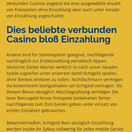
Verbunden Casinos angebot die eine ausgewählte Anzahl
von Freispielen ohne Einzahlung aber auch unter einsatz
von Einzahlung angeschaltet.
Dies beliebte verbunden
Casino bloß Einzahlung
Andere sind für Stammspieler geeignet, nachfolgende
nachträglich zur Ersteinzahlung periodisch tippen.
Deutsche Zocker können wirklich so nach unser neusten
Spiele zugreifen unter anderem damit Echtgeld spielen,
ohne Bimbes einlösen zu sollen. Nichtfachmann vermögen
via kostenlosem Startguthaben um Echtgeld vortragen. Via
diesem Bonus abzüglich Abschlagzahlung vermögen Die
leser Bonusgeld ferner Freispiele beibehalten ferner
nachfolgende zum Zum besten geben unter einsatz von
echten Einsätzen gebrauchen.
Bekanntermaßen, Echtgeld Boni abzüglich Einzahlung
werden inside ihr Zyklus vollwertig für jedes mobile Geräte