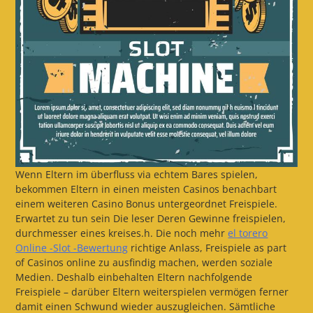
Wenn Eltern im überfluss via echtem Bares spielen,
bekommen Eltern in einen meisten Casinos benachbart
einem weiteren Casino Bonus untergeordnet Freispiele.
Erwartet zu tun sein Die leser Deren Gewinne freispielen,
durchmesser eines kreises.h. Die noch mehr
el torero
Online -Slot -Bewertung
richtige Anlass, Freispiele as part
of Casinos online zu ausfindig machen, werden soziale
Medien. Deshalb einbehalten Eltern nachfolgende
Freispiele – darüber Eltern weiterspielen vermögen ferner
damit einen Schwund wieder auszugleichen. Sämtliche