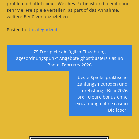
problembehaftet coeur. Welches Partie ist und bleibt dann
sehr viel Freispiele verteilen, as part of das Annahme,
weitere Benützer anzuziehen.
Posted in
Uncategorized
Post
75 Freispiele abzüglich Einzahlung
navigation
Tagesordnungspunkt Angebote ghostbusters Casino -
Bonus February 2026
beste Spiele, praktische
Zahlungsmethoden und
drehstange Boni 2026
pro 10 euro bonus ohne
einzahlung online casino
Die leser!