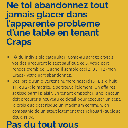
Ne toi abandonnez tout
jamais glacer dans
l’apparente probleme
d’une table en tenant
Craps
I� du indivisible catapulter (Come-au garage city) : si
vos des procurent le sept sauf que ce 5, votre part
rendez d’emblee. Quand il semble ceci 2, 3 , ! 12 (mon
Craps), votre part abandonnez.
Des lors qu’un divergent numero hasard (5, 4, six, huit,
11, ou 2) : le matricule se trouve l’element. Un affaires
sagisse parmi plaisir. En tenant empocher, une lanceur
doit procurer a nouveau ce detail pour executer un sept.
Je crois que c’est risque un maximum commun, en
compagnie de un atout logement tres rabougri (quelque
deux,41 %).
Pas du tout vous