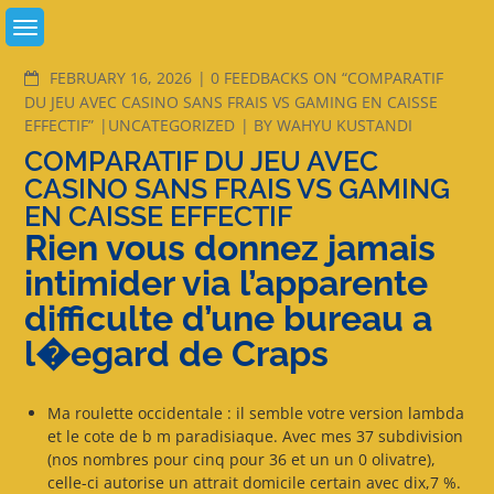
Skip
to
content
COMMENTS
FEBRUARY 16, 2026
0 FEEDBACKS ON “COMPARATIF
DU JEU AVEC CASINO SANS FRAIS VS GAMING EN CAISSE
EFFECTIF”
UNCATEGORIZED
BY
WAHYU KUSTANDI
COMPARATIF DU JEU AVEC
CASINO SANS FRAIS VS GAMING
EN CAISSE EFFECTIF
Rien vous donnez jamais
intimider via l’apparente
difficulte d’une bureau a
l�egard de Craps
Ma roulette occidentale : il semble votre version lambda
et le cote de b m paradisiaque. Avec mes 37 subdivision
(nos nombres pour cinq pour 36 et un un 0 olivatre),
celle-ci autorise un attrait domicile certain avec dix,7 %.