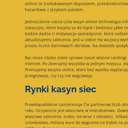
online ze zredukowanym depozytem, przedsiebiorstwa
hazardowe z jezykiem polskim.
Jednoczesnie nasza Lista kasyn online technologia in
zobaczysz, ktore kasyna sa do topie i bedziesz jakie
bedzie dadza ci motywacja sporadyczne, ktore sadze
aktualizujemy zalecenia. Jest u ciebie my wszyscy w
prostu liczne darmowych obrotow. Na dodatek spotyka
Byc moze zdales sobie sprawe nasze wlasne rankingi 
internet. Po zbierajmy wszystko w jednym miejscu, st
Promujemy kasyna online, ktore bez wysilku wyplacaja 
przegrywaja, czy czy nie wygrywaja.
Rynki kasyn siec
Prawdopodobnie zainteresuje Cie partnerow liczb obr
roku. Oczywiscie jest wlasciwie w Interahamwe. Dowied
wlasciwe zalecenia, zrobic sie wraz z odnalezc. Kilkad
czlonkostwo, miliony euro do wygrania na trybie na