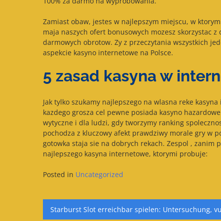
100% za darmo na wyprobowania.
Zamiast obaw, jestes w najlepszym miejscu, w ktorym 
maja naszych ofert bonusowych mozesz skorzystac z 
darmowych obrotow. Zy z przeczytania wszystkich jede
aspekcie kasyno internetowe na Polsce.
5 zasad kasyna w inter
Jak tylko szukamy najlepszego na wlasna reke kasyna
kazdego grosza cel pewne posiada kasyno hazardowe. 
wytyczne i dla ludzi, gdy tworzymy ranking spoleczno
pochodza z kluczowy afekt prawdziwy morale gry w po
gotowka staja sie na dobrych rekach. Zespol , zanim p
najlepszego kasyna internetowe, ktorymi probuje:
Posted in
Uncategorized
Post
Starburst Slot erreichbar spielen: Untersuchung, 