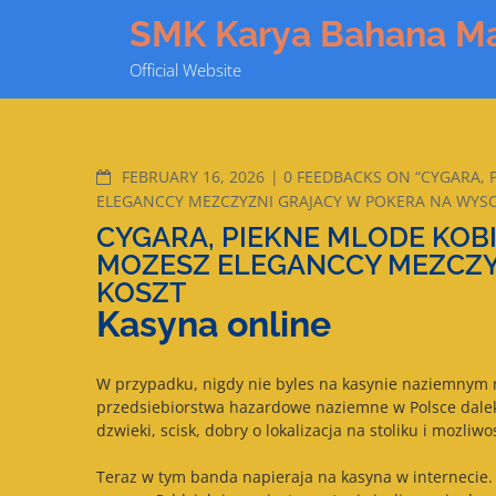
Skip
SMK Karya Bahana Ma
to
content
Official Website
COMMENTS
FEBRUARY 16, 2026
0 FEEDBACKS ON “CYGARA,
ELEGANCCY MEZCZYZNI GRAJACY W POKERA NA WYSO
CYGARA, PIEKNE MLODE KOB
MOZESZ ELEGANCCY MEZCZY
KOSZT
Kasyna online
W przypadku, nigdy nie byles na kasynie naziemnym n
przedsiebiorstwa hazardowe naziemne w Polsce dalek
dzwieki, scisk, dobry o lokalizacja na stoliku i mozli
Teraz w tym banda napieraja na kasyna w internecie.