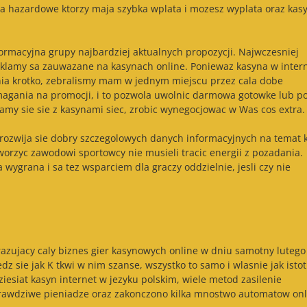
 hazardowe ktorzy maja szybka wplata i mozesz wyplata oraz kas
formacyjna grupy najbardziej aktualnych propozycji. Najwczesniej
 reklamy sa zauwazane na kasynach online. Poniewaz kasyna w inter
nia krotko, zebralismy mam w jednym miejscu przez cala dobe
ymagania na promocji, i to pozwola uwolnic darmowa gotowke lub p
my sie sie z kasynami siec, zrobic wynegocjowac w Was cos extra.
rozwija sie dobry szczegolowych danych informacyjnych na temat 
worzyc zawodowi sportowcy nie musieli tracic energii z pozadania.
wygrana i sa tez wsparciem dla graczy oddzielnie, jesli czy nie
azujacy caly biznes gier kasynowych online w dniu samotny lutego
z sie jak K tkwi w nim szanse, wszystko to samo i wlasnie jak isto
ziesiat kasyn internet w jezyku polskim, wiele metod zasilenie
 prawdziwe pieniadze oraz zakonczono kilka mnostwo automatow onl