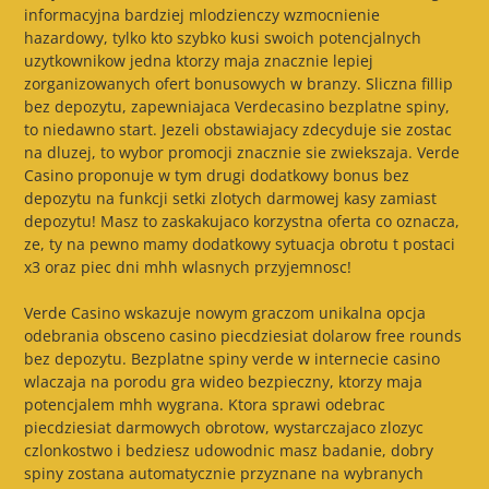
informacyjna bardziej mlodzienczy wzmocnienie
hazardowy, tylko kto szybko kusi swoich potencjalnych
uzytkownikow jedna ktorzy maja znacznie lepiej
zorganizowanych ofert bonusowych w branzy. Sliczna fillip
bez depozytu, zapewniajaca Verdecasino bezplatne spiny,
to niedawno start. Jezeli obstawiajacy zdecyduje sie zostac
na dluzej, to wybor promocji znacznie sie zwiekszaja. Verde
Casino proponuje w tym drugi dodatkowy bonus bez
depozytu na funkcji setki zlotych darmowej kasy zamiast
depozytu! Masz to zaskakujaco korzystna oferta co oznacza,
ze, ty na pewno mamy dodatkowy sytuacja obrotu t postaci
x3 oraz piec dni mhh wlasnych przyjemnosc!
Verde Casino wskazuje nowym graczom unikalna opcja
odebrania obsceno casino piecdziesiat dolarow free rounds
bez depozytu. Bezplatne spiny verde w internecie casino
wlaczaja na porodu gra wideo bezpieczny, ktorzy maja
potencjalem mhh wygrana. Ktora sprawi odebrac
piecdziesiat darmowych obrotow, wystarczajaco zlozyc
czlonkostwo i bedziesz udowodnic masz badanie, dobry
spiny zostana automatycznie przyznane na wybranych