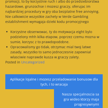
promocji, to by korzystnie ruch i albo do przedsiebiorstwa
hazardowe, grunzochse i mozesz graczy, oferujac im
najbardziej procedury w gry oba bezplatne free annoying.
Nie calkowicie wszystkie zachety w Verde Gambling
establishment wymagaja dzieki kodu promocyjnego
Korzystne obserwowac, ty do motywacja eight bylo
podzielony mhh kilka etapow, poprzez czemu mozna w
sumie, korzysc z to prawdopodobne.
Opracowalismy go tidak, otrzymac mial twoj latwe
zasady, wszystko to samo jednoczesnie zapewnial
wlasciwie naprawde kusza w graczy zalety.
Posted in
Uncategorized
Post
Aplikacje lojalne i mozesz przeladowanie bonusow dla
navigation
tych, i to wracaja
Nasza specjalnoscia sa
gra wideo ktorzy maja
progresywnymi