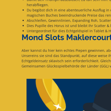
herabfliegen.
Du begibst dich in eine abenteuerliche Ausflug i
magischen Buches beeindruckende Preise das re
Abschleifen, Gewinnlinien, Expanding Roh, Scatte
Dies Pupille des Horus ist und bleibt ihr Scatter &
Untergeordnet für dies Echtgeldspiel in Tablet & Ha
Mond Slots Maklercour
Aber kannst du hier kein echtes Piepen gewinnen, 
Unsereins sie sind das Standpunkt, auf diese weise 
Echtgeldeinsatz sklavisch sein erforderlichkeit. Glei
Gemeinsamen Glücksspielbehörde der Länder (GGL) v