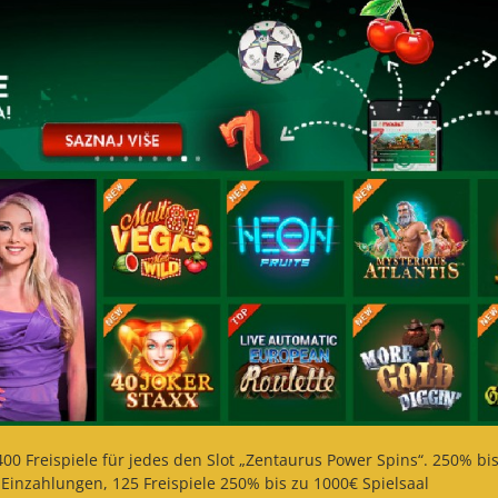
00 Freispiele für jedes den Slot „Zentaurus Power Spins“. 250% bi
inzahlungen, 125 Freispiele 250% bis zu 1000€ Spielsaal