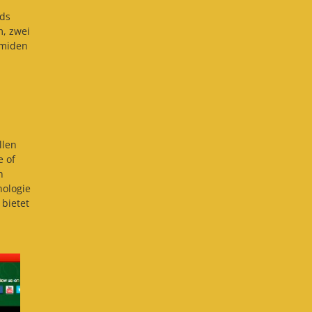
lds
m, zwei
amiden
llen
e of
n
nologie
bietet