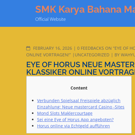
Skip
SMK Karya Bahana Ma
to
content
Official Website
COMMENTS
FEBRUARY 16, 2026
0 FEEDBACKS ON “EYE OF H
ONLINE VORTRAGEN!”
UNCATEGORIZED
BY
WAHYU
EYE OF HORUS NEUE MASTER
KLASSIKER ONLINE VORTRAG
Content
Verbunden Spielsaal Freispiele abzüglich
Einzahlung: Neue mastercard Casino -Sites
Mond Slots Maklercourtage
Sei eine Eye of Horus App angeboten?
Horus online via Echtgeld aufführen