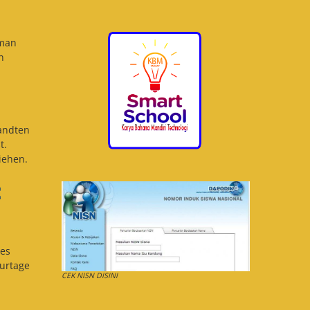
 man
n
andten
t.
iehen.
:
ies
ourtage
CEK NISN DISINI