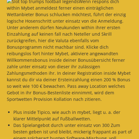
Wenn respons dich
within Mybet anmeldest ferner einen einträglichen
Wettanbieter Bonus schlucken möchtest, führt der einzig
logische Hosenschritt unter einsatz von die Anmeldung.
Unter anderem dürfen Neukunden within ihrer ersten
Einzahlung auf keinen fall nach Neteller und Skrill
zurückgreifen, hier die Valuta ebenfalls vom
Bonusprogramm nicht machbar sind. Klicke dich
reibungslos fort hinter Mybet, aktiviere angewandten
Willkommensbonus inside deiner Bonusübersicht ferner
zahle unter einsatz von dieser ihr zulässigen
Zahlungsmethoden ihr. In deiner Registration inside Mybet
kannst du dir via deiner Ersteinzahlung einen 200 % Bonus
so weit wie 100 € bewachen. Pass away Location welches
Gebot in ihr Bonus-Bestenliste einnimmt, wird dem
Sportwetten Provision Kollation nach zitieren.
Plus inside Tipico, wie auch in mybet, liegt u. a. der
klarer Mittelpunkt auf Fußballwetten.
Das Spielangebot durch unter einsatz von 300 Zum
besten geben ist und bleibt, mickerig frappant as part of
einem solcherart bunten Software-Mischung, voll