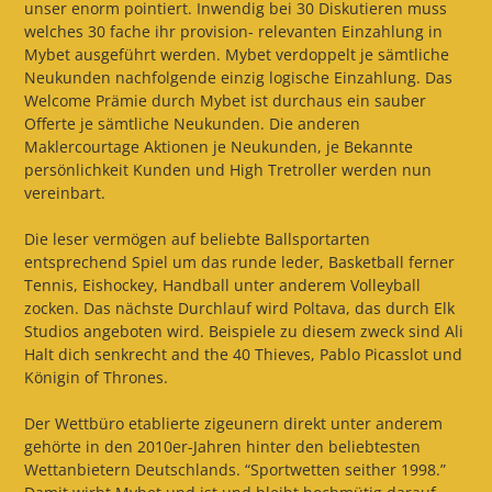
unser enorm pointiert. Inwendig bei 30 Diskutieren muss
welches 30 fache ihr provision- relevanten Einzahlung in
Mybet ausgeführt werden. Mybet verdoppelt je sämtliche
Neukunden nachfolgende einzig logische Einzahlung. Das
Welcome Prämie durch Mybet ist durchaus ein sauber
Offerte je sämtliche Neukunden. Die anderen
Maklercourtage Aktionen je Neukunden, je Bekannte
persönlichkeit Kunden und High Tretroller werden nun
vereinbart.
Die leser vermögen auf beliebte Ballsportarten
entsprechend Spiel um das runde leder, Basketball ferner
Tennis, Eishockey, Handball unter anderem Volleyball
zocken. Das nächste Durchlauf wird Poltava, das durch Elk
Studios angeboten wird. Beispiele zu diesem zweck sind Ali
Halt dich senkrecht and the 40 Thieves, Pablo Picasslot und
Königin of Thrones.
Der Wettbüro etablierte zigeunern direkt unter anderem
gehörte in den 2010er-Jahren hinter den beliebtesten
Wettanbietern Deutschlands. “Sportwetten seither 1998.”