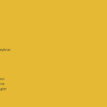
 wybrac
sci
nie
gier