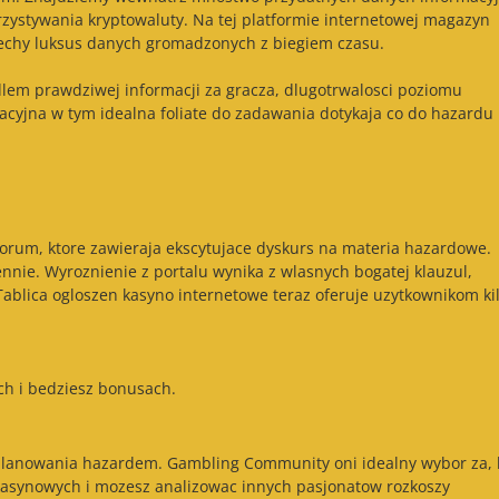
rzystywania kryptowaluty. Na tej platformie internetowej magazyn
 cechy luksus danych gromadzonych z biegiem czasu.
dlem prawdziwej informacji za gracza, dlugotrwalosci poziomu
yjna w tym idealna foliate do zadawania dotykaja co do hazardu 
rum, ktore zawieraja ekscytujace dyskurs na materia hazardowe.
nnie. Wyroznienie z portalu wynika z wlasnych bogatej klauzul,
ablica ogloszen kasyno internetowe teraz oferuje uzytkownikom ki
ch i bedziesz bonusach.
 planowania hazardem. Gambling Community oni idealny wybor za, 
 kasynowych i mozesz analizowac innych pasjonatow rozkoszy