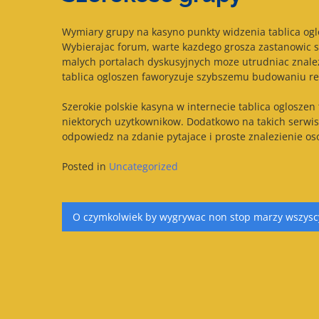
Wymiary grupy na kasyno punkty widzenia tablica ogl
Wybierajac forum, warte kazdego grosza zastanowic s
malych portalach dyskusyjnych moze utrudniac znalez
tablica ogloszen faworyzuje szybszemu budowaniu rel
Szerokie polskie kasyna w internecie tablica ogloszen
niektorych uzytkownikow. Dodatkowo na takich serwis
odpowiedz na zdanie pytajace i proste znalezienie o
Posted in
Uncategorized
Post
O czymkolwiek by wygrywac non stop marzy wszyscy 
navigation