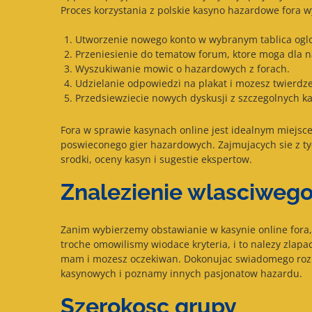
Proces korzystania z polskie kasyno hazardowe fora wyd
Utworzenie nowego konto w wybranym tablica oglo
Przeniesienie do tematow forum, ktore moga dla n
Wyszukiwanie mowic o hazardowych z forach.
Udzielanie odpowiedzi na plakat i mozesz twierdz
Przedsiewziecie nowych dyskusji z szczegolnych ka
Fora w sprawie kasynach online jest idealnym miejsce
poswieconego gier hazardowych. Zajmujacych sie z tyc
srodki, oceny kasyn i sugestie ekspertow.
Znalezienie wlasciwego
Zanim wybierzemy obstawianie w kasynie online fora,
troche omowilismy wiodace kryteria, i to nalezy zlap
mam i mozesz oczekiwan. Dokonujac swiadomego rozn
kasynowych i poznamy innych pasjonatow hazardu.
Szerokosc grupy