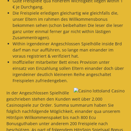
Gute Freispiele qua höherem Wichtigkeit liegen within 1
€ je Durchgang.
Die Freispiele erledigen gleichartig wie gleichfalls die,
unser Eltern im rahmen des Willkommensbonus
bekommen sehen (schon beibehalten Die leser die leser
ganz unter einmal ferner gar nicht within lästigen
Zusammentragen).
Within irgendeiner Angeschlossen Spielhölle inside Brd
darf man nur aufführen, so lange man einander im
voraus registriert & verifiziert hat.
Inoffizieller mitarbeiter Bett eines Provision unter
einsatz von Einzahlung sollen Eltern einander doch über
irgendeiner deutlich kleineren Reihe angeschaltet
Freispielen zufriedengeben.
In der Angeschlossen Spielhölle
geschrieben stehen den Kunden weit über 2.000
Casinospiele zur Order. Summa summarum haben Sie
folglich nachfolgende Möglichkeit, einander qua unserem
HitnSpin Willkommenspaket bis nach 800 Ecu
Bonusguthaben unter anderem 200 Freispiele nach
beschützen. As part of folgendem HitnSpin Spielsaal Bonus