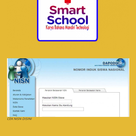
CEK NISN DISINI