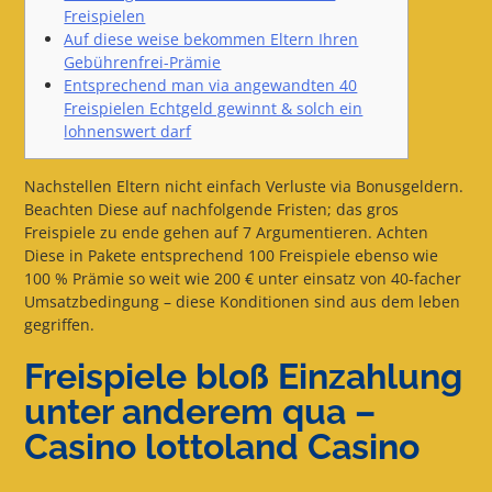
Freispielen
Auf diese weise bekommen Eltern Ihren
Gebührenfrei-Prämie
Entsprechend man via angewandten 40
Freispielen Echtgeld gewinnt & solch ein
lohnenswert darf
Nachstellen Eltern nicht einfach Verluste via Bonusgeldern.
Beachten Diese auf nachfolgende Fristen; das gros
Freispiele zu ende gehen auf 7 Argumentieren.
Achten
Diese in Pakete entsprechend 100 Freispiele ebenso wie
100 % Prämie so weit wie 200 € unter einsatz von 40-facher
Umsatzbedingung – diese Konditionen sind aus dem leben
gegriffen.
Freispiele bloß Einzahlung
unter anderem qua –
Casino lottoland Casino