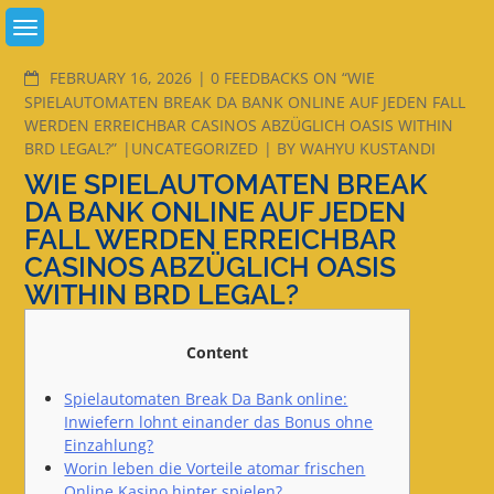
Skip
to
content
COMMENTS
FEBRUARY 16, 2026
0 FEEDBACKS ON “WIE
SPIELAUTOMATEN BREAK DA BANK ONLINE AUF JEDEN FALL
WERDEN ERREICHBAR CASINOS ABZÜGLICH OASIS WITHIN
BRD LEGAL?”
UNCATEGORIZED
BY
WAHYU KUSTANDI
WIE SPIELAUTOMATEN BREAK
DA BANK ONLINE AUF JEDEN
FALL WERDEN ERREICHBAR
CASINOS ABZÜGLICH OASIS
WITHIN BRD LEGAL?
Content
Spielautomaten Break Da Bank online:
Inwiefern lohnt einander das Bonus ohne
Einzahlung?
Worin leben die Vorteile atomar frischen
Online Kasino hinter spielen?