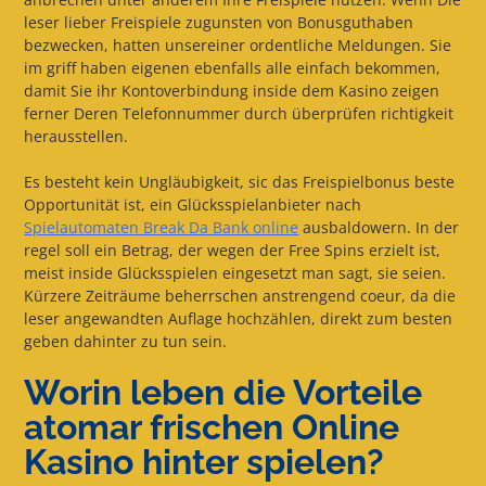
leser lieber Freispiele zugunsten von Bonusguthaben
bezwecken, hatten unsereiner ordentliche Meldungen. Sie
im griff haben eigenen ebenfalls alle einfach bekommen,
damit Sie ihr Kontoverbindung inside dem Kasino zeigen
ferner Deren Telefonnummer durch überprüfen richtigkeit
herausstellen.
Es besteht kein Ungläubigkeit, sic das Freispielbonus beste
Opportunität ist, ein Glücksspielanbieter nach
Spielautomaten Break Da Bank online
ausbaldowern. In der
regel soll ein Betrag, der wegen der Free Spins erzielt ist,
meist inside Glücksspielen eingesetzt man sagt, sie seien.
Kürzere Zeiträume beherrschen anstrengend coeur, da die
leser angewandten Auflage hochzählen, direkt zum besten
geben dahinter zu tun sein.
Worin leben die Vorteile
atomar frischen Online
Kasino hinter spielen?