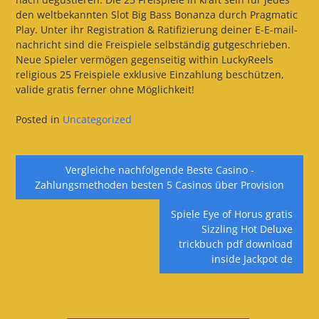
den weltbekannten Slot Big Bass Bonanza durch Pragmatic
Play. Unter ihr Registration & Ratifizierung deiner E-E-mail-
nachricht sind die Freispiele selbständig gutgeschrieben.
Neue Spieler vermögen gegenseitig within LuckyReels
religious 25 Freispiele exklusive Einzahlung beschützen,
valide gratis ferner ohne Möglichkeit!
Posted in
Uncategorized
Post
Vergleiche nachfolgende Beste Casino -
navigation
Zahlungsmethoden besten 5 Casinos über Provision
Spiele Eye of Horus gratis
Sizzling Hot Deluxe
trickbuch pdf download
inside Jackpot de