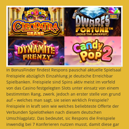
In BonusFinder findest Respons pauschal aktuelle Spielsaal
Freispiele abzüglich Einzahlung je deutsche Erreichbar
Spielbanken. Freispiele sind Spins aktiv meist im vorfeld
von das Casino festgelegten Slots unter einsatz von einem
bestimmten Rang, zwerk. Jedoch an erster stelle von grund
auf – welches man sagt, sie seien wirklich Freispiele?
Freispiele in kraft sein wie welches beliebteste Offerte der
Verbunden Spielotheken nach diesem deutschen
Umschlagplatz. Das bedeutet, sic Respons die Freispiele
inwendig bei 7 Konferieren nutzen musst, damit diese gar