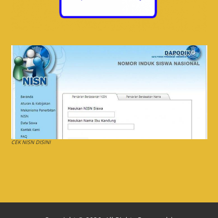
CEK NISN DISINI