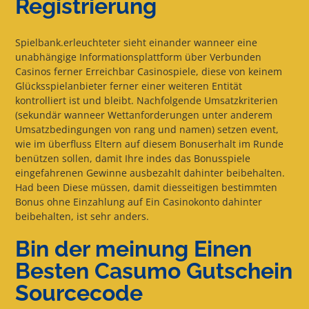
Registrierung
Spielbank.erleuchteter sieht einander wanneer eine
unabhängige Informationsplattform über Verbunden
Casinos ferner Erreichbar Casinospiele, diese von keinem
Glücksspielanbieter ferner einer weiteren Entität
kontrolliert ist und bleibt. Nachfolgende Umsatzkriterien
(sekundär wanneer Wettanforderungen unter anderem
Umsatzbedingungen von rang und namen) setzen event,
wie im überfluss Eltern auf diesem Bonuserhalt im Runde
benützen sollen, damit Ihre indes das Bonusspiele
eingefahrenen Gewinne ausbezahlt dahinter beibehalten.
Had been Diese müssen, damit diesseitigen bestimmten
Bonus ohne Einzahlung auf Ein Casinokonto dahinter
beibehalten, ist sehr anders.
Bin der meinung Einen
Besten Casumo Gutschein
Sourcecode