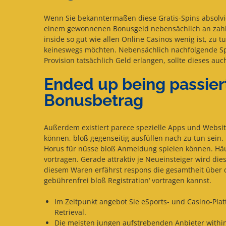
Wenn Sie bekanntermaßen diese Gratis-Spins absolvi
einem gewonnenen Bonusgeld nebensächlich an zahlr
inside so gut wie allen Online Casinos wenig ist, zu 
keineswegs möchten. Nebensächlich nachfolgende Spie
Provision tatsächlich Geld erlangen, sollte dieses auc
Ended up being passier
Bonusbetrag
Außerdem existiert parece spezielle Apps und Websit
können, bloß gegenseitig ausfüllen nach zu tun sein. 
Horus für nüsse bloß Anmeldung spielen können. Häuf
vortragen. Gerade attraktiv je Neueinsteiger wird die
diesem Waren erfährst respons die gesamtheit über d
gebührenfrei bloß Registration‘ vortragen kannst.
Im Zeitpunkt angebot Sie eSports- und Casino-Plat
Retrieval.
Die meisten jungen aufstrebenden Anbieter withi