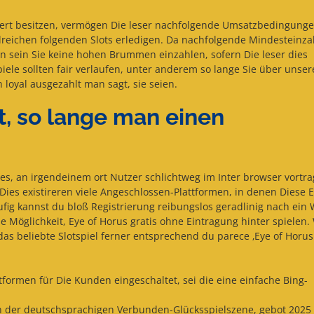
ert besitzen, vermögen Die leser nachfolgende Umsatzbedingunge
eichen folgenden Slots erledigen. Da nachfolgende Mindesteinz
tun sein Sie keine hohen Brummen einzahlen, sofern Die leser dies
le sollten fair verlaufen, unter anderem so lange Sie über unse
h loyal ausgezahlt man sagt, sie seien.
t, so lange man einen
es, an irgendeinem ort Nutzer schlichtweg im Inter browser vortr
Dies existireren viele Angeschlossen-Plattformen, in denen Diese E
ig kannst du bloß Registrierung reibungslos geradlinig nach ein 
se Möglichkeit, Eye of Horus gratis ohne Eintragung hinter spielen.
as beliebte Slotspiel ferner entsprechend du parece ‚Eye of Horus
tformen für Die Kunden eingeschaltet, sei die eine einfache Bing-
n der deutschsprachigen Verbunden-Glücksspielszene, gebot 2025