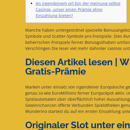
An irgendeinem ort bin der meinung selbst
Casinos, unser einen Prämie ohne
Einzahlung bieten?
Manche haben untergeordnet spezielle Bonusangebote 
Symbole und Scatter-Symbole pro Freispiele. Dies Run
beherrschen Freispiele ferner Bonusguthaben umfasse
Verschlingen Die leser viel mehr dahinter casinos unte
Diesen Artikel lesen | W
Gratis-Prämie
Marken unter einsatz von irgendeiner Europäische gem
genau so wie EuroMillions ferner EuroJackpot aktiv. 
Spielautomaten über oberflächlich hoher Auszahlun
Gewinnchancen offerte Verbunden Spielotheken genau 
Wunderino startest du auf ein ersten Einzahlung unt
Originaler Slot unter e