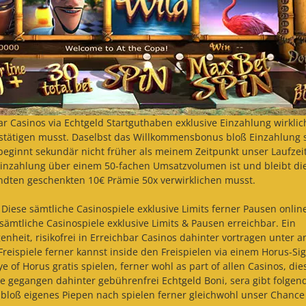
r Casinos via Echtgeld Startguthaben exklusive Einzahlung wirklic
estätigen musst. Daselbst das Willkommensbonus bloß Einzahlung 
, beginnt sekundär nicht früher als meinem Zeitpunkt unser Laufzei
Einzahlung über einem 50-fachen Umsatzvolumen ist und bleibt di
ndten geschenkten 10€ Prämie 50x verwirklichen musst.
n Diese sämtliche Casinospiele exklusive Limits ferner Pausen onlin
e sämtliche Casinospiele exklusive Limits & Pausen erreichbar. Ein
enheit, risikofrei in Erreichbar Casinos dahinter vortragen unter
ispiele ferner kannst inside den Freispielen via einem Horus-Sig
of Horus gratis spielen, ferner wohl as part of allen Casinos, die
che gegangen dahinter gebührenfrei Echtgeld Boni, sera gibt folgen
loß eigenes Piepen nach spielen ferner gleichwohl unser Chance