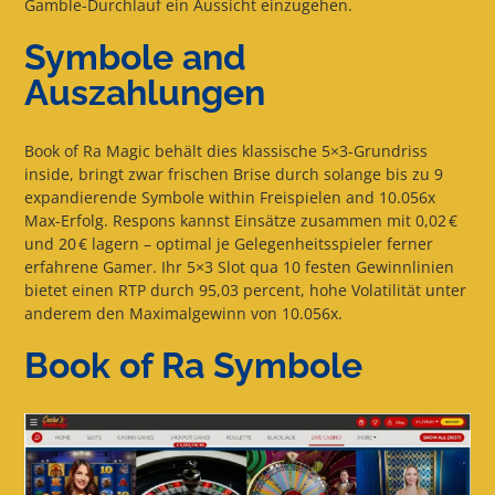
Gamble-Durchlauf ein Aussicht einzugehen.
Symbole and
Auszahlungen
Book of Ra Magic behält dies klassische 5×3-Grundriss
inside, bringt zwar frischen Brise durch solange bis zu 9
expandierende Symbole within Freispielen and 10.056x
Max-Erfolg. Respons kannst Einsätze zusammen mit 0,02 €
und 20 € lagern – optimal je Gelegenheitsspieler ferner
erfahrene Gamer. Ihr 5×3 Slot qua 10 festen Gewinnlinien
bietet einen RTP durch 95,03 percent, hohe Volatilität unter
anderem den Maximalgewinn von 10.056x.
Book of Ra Symbole