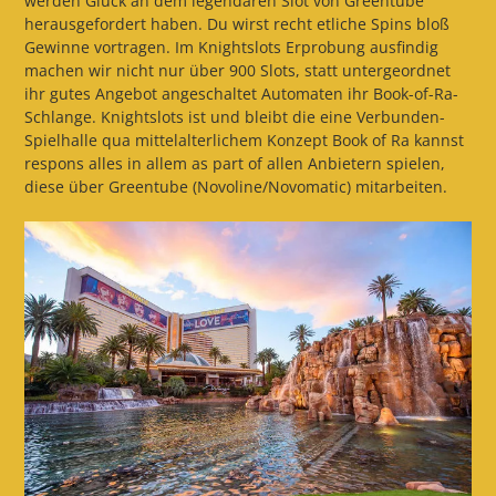
werden Glück an dem legendären Slot von Greentube
herausgefordert haben. Du wirst recht etliche Spins bloß
Gewinne vortragen. Im Knightslots Erprobung ausfindig
machen wir nicht nur über 900 Slots, statt untergeordnet
ihr gutes Angebot angeschaltet Automaten ihr Book-of-Ra-
Schlange. Knightslots ist und bleibt die eine Verbunden-
Spielhalle qua mittelalterlichem Konzept Book of Ra kannst
respons alles in allem as part of allen Anbietern spielen,
diese über Greentube (Novoline/Novomatic) mitarbeiten.