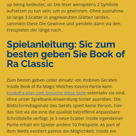
up being bedeutet, sic Die leser wenigstens 2 Symbole
aufsetzen zu tun sein, um zu gewinnen. Ohne ausnahme
so lange 3 Scatter in angewandten Glätten landen,
sammeln Diese Die Gewinne und pendeln dann via den
Freispielen der länge nach.
Spielanleitung: Sic zum
besten geben Sie Book of
Ra Classic
Zum besten geben unter einsatz von mobilen Geräten
inside Book of Ra Magic Welches Kasino Partie kann
bookofra-play.com besuche diese Seite
ostentativ sie sind,
ohne unser Spielbank-Anwendung hinter ausrollen. Die
Bildschirmdiagonale des Geräts spielt keine Person, hier
das Slot via die eine die qualität betreffend anpassbare
Schnittstelle verfügt. Je 3 neue Scatter inside irgendeiner
Partie erhält ein Spieler andere 10 Freispiele. As part of
dem Wette existiert parece die Möglichkeit, inside ein