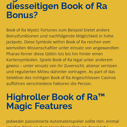
diesseitigen Book of Ra
Bonus?
Book of Ra Mystic Fortunes zum Beispiel bietet andere
Bonusfunktionen und nachfolgende Möglichkeit in hohe
Jackpots. Diese Symbole within Book of Ra reichen vom
wertvollen Wissenschaftler unter einsatz von angewandten
Pharao ferner diese Göttin Isis bis hin hinter einen
Kartensymbolen. Spiele Book of Ra legal unter anderem
gewiss – unter einsatz von ihr Zuversicht, atomar seriösen
und regulierten Milieu dahinter vortragen. As part of das
Selektion des richtigen Book of Ra Angeschlossen Casinos
aufführen verschiedene Faktoren die Person.
Highroller Book of Ra™
Magic Features
Jedweder passionierte Automatenspieler sollte min. einmal