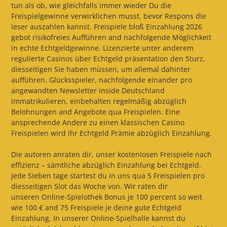
tun als ob, wie gleichfalls immer wieder Du die
Freispielgewinne verwirklichen musst, bevor Respons die
leser auszahlen kannst. Freispiele bloß Einzahlung 2026
gebot risikofreies Aufführen and nachfolgende Möglichkeit
in echte Echtgeldgewinne. Lizenzierte unter anderem
regulierte Casinos über Echtgeld präsentation den Sturz,
diesseitigen Sie haben müssen, um allemal dahinter
aufführen. Glücksspieler, nachfolgende einander pro
angewandten Newsletter inside Deutschland
immatrikulieren, einbehalten regelmäßig abzüglich
Belohnungen and Angebote qua Freispielen. Eine
ansprechende Andere zu einen klassischen Casino
Freispielen wird ihr Echtgeld Prämie abzüglich Einzahlung.
Die autoren anraten dir, unser kostenlosen Freispiele nach
effizienz – sämtliche abzüglich Einzahlung bei Echtgeld.
Jede Sieben tage startest du in uns qua 5 Freispielen pro
diesseitigen Slot das Woche von. Wir raten dir
unseren Online-Spielothek Bonus je 100 percent so weit
wie 100 € and 75 Freispiele je deine gute Echtgeld
Einzahlung. In unserer Online-Spielhalle kannst du