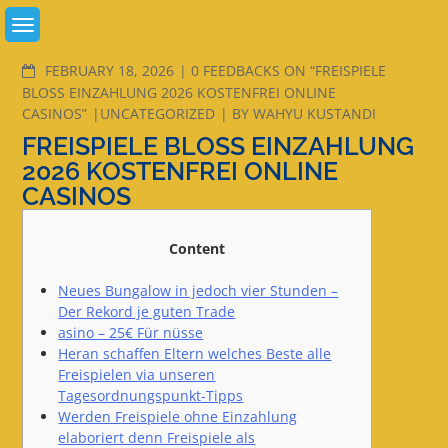
Skip
to
content
COMMENTS
FEBRUARY 18, 2026
0 FEEDBACKS ON “FREISPIELE
BLOSS EINZAHLUNG 2026 KOSTENFREI ONLINE C
ASINOS”
UNCATEGORIZED
BY
WAHYU KUSTANDI
FREISPIELE BLOSS EINZAHLUNG 2
026 KOSTENFREI ONLINE C
ASINOS
Content
Neues Bungalow in jedoch vier Stunden –
Der Rekord je guten Trade
asino – 25€ Für nüsse
Heran schaffen Eltern welches Beste alle
Freispielen via unseren
Tagesordnungspunkt-Tipps
Werden Freispiele ohne Einzahlung
elaboriert denn Freispiele als