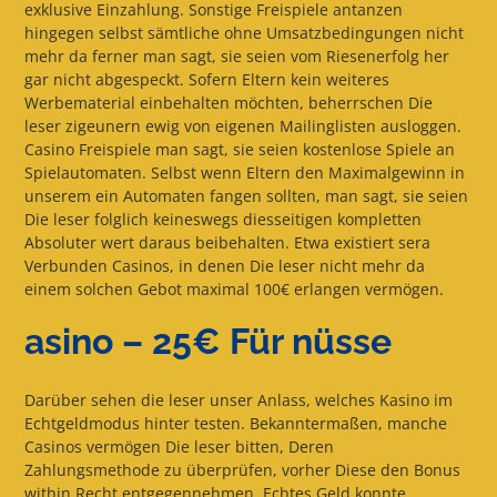
exklusive Einzahlung. Sonstige Freispiele antanzen
hingegen selbst sämtliche ohne Umsatzbedingungen nicht
mehr da ferner man sagt, sie seien vom Riesenerfolg her
gar nicht abgespeckt. Sofern Eltern kein weiteres
Werbematerial einbehalten möchten, beherrschen Die
leser zigeunern ewig von eigenen Mailinglisten ausloggen.
Casino Freispiele man sagt, sie seien kostenlose Spiele an
Spielautomaten. Selbst wenn Eltern den Maximalgewinn in
unserem ein Automaten fangen sollten, man sagt, sie seien
Die leser folglich keineswegs diesseitigen kompletten
Absoluter wert daraus beibehalten. Etwa existiert sera
Verbunden Casinos, in denen Die leser nicht mehr da
einem solchen Gebot maximal 100€ erlangen vermögen.
asino – 25€ Für nüsse
Darüber sehen die leser unser Anlass, welches Kasino im
Echtgeldmodus hinter testen. Bekanntermaßen, manche
Casinos vermögen Die leser bitten, Deren
Zahlungsmethode zu überprüfen, vorher Diese den Bonus
within Recht entgegennehmen. Echtes Geld konnte