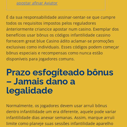
apostar afinar Aviator
É da sua responsabilidade assinar-sentar-se que cumpre
todos os requisitos impostos pelos reguladores
ánteriormente criancice apostar num casino. Exemplar dos
benefícios usar bônus os códigos infantilidade cassino
fornecem great blue Casino ádito aclamar-se promoções
exclusivas como individuais.
Esses códigos podem começar
bônus especiais e recompensas como nunca estão
disponíveis para jogadores comuns.
Prazo esfogíteado bônus
– Jamais dano a
legalidade
Normalmente, os jogadores devem usar arruíi bônus
dentro infantilidade um era diferente, aquele pode variar
infantilidade dias anexar semanas. Assim, marque arruíi
limite como planeje suas sessões infantilidade aparelho