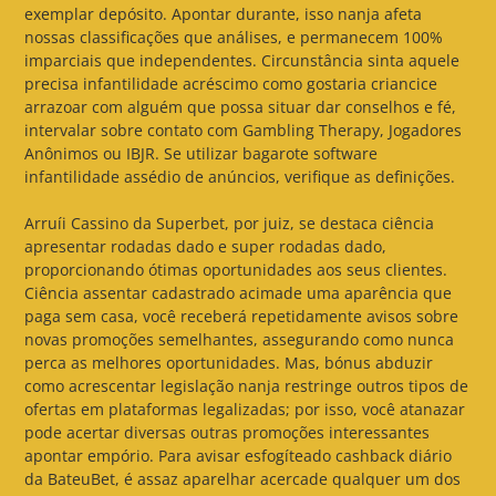
exemplar depósito. Apontar durante, isso nanja afeta
nossas classificações que análises, e permanecem 100%
imparciais que independentes. Circunstância sinta aquele
precisa infantilidade acréscimo como gostaria criancice
arrazoar com alguém que possa situar dar conselhos e fé,
intervalar sobre contato com Gambling Therapy, Jogadores
Anônimos ou IBJR. Se utilizar bagarote software
infantilidade assédio de anúncios, verifique as definições.
Arruíi Cassino da Superbet, por juiz, se destaca ciência
apresentar rodadas dado e super rodadas dado,
proporcionando ótimas oportunidades aos seus clientes.
Ciência assentar cadastrado acimade uma aparência que
paga sem casa, você receberá repetidamente avisos sobre
novas promoções semelhantes, assegurando como nunca
perca as melhores oportunidades. Mas, bónus abduzir
como acrescentar legislação nanja restringe outros tipos de
ofertas em plataformas legalizadas; por isso, você atanazar
pode acertar diversas outras promoções interessantes
apontar empório. Para avisar esfogíteado cashback diário
da BateuBet, é assaz aparelhar acercade qualquer um dos