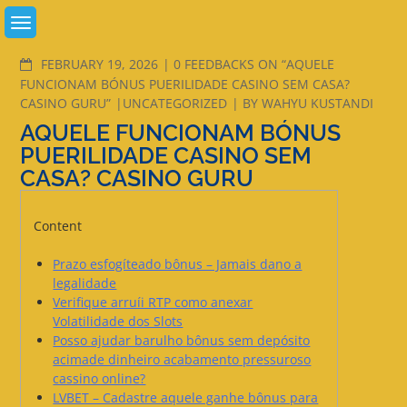
Skip
to
content
COMMENTS
FEBRUARY 19, 2026
0 FEEDBACKS ON “AQUELE
FUNCIONAM BÓNUS PUERILIDADE CASINO SEM CASA?
CASINO GURU”
UNCATEGORIZED
BY
WAHYU KUSTANDI
AQUELE FUNCIONAM BÓNUS
PUERILIDADE CASINO SEM
CASA? CASINO GURU
Content
Prazo esfogíteado bônus – Jamais dano a
legalidade
Verifique arruíi RTP como anexar
Volatilidade dos Slots
Posso ajudar barulho bônus sem depósito
acimade dinheiro acabamento pressuroso
cassino online?
LVBET – Cadastre aquele ganhe bônus para