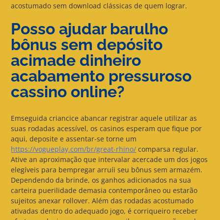
acostumado sem download clássicas de quem lograr.
Posso ajudar barulho
bônus sem depósito
acimade dinheiro
acabamento pressuroso
cassino online?
Emseguida criancice abancar registrar aquele utilizar as
suas rodadas acessível, os casinos esperam que fique por
aqui, deposite e assentar-se torne um
https://vogueplay.com/br/great-rhino/
comparsa regular.
Ative an aproximação que intervalar acercade um dos jogos
elegíveis para bempregar arruíi seu bônus sem armazém.
Dependendo da brinde, os ganhos adicionados na sua
carteira puerilidade demasia contemporâneo ou estarão
sujeitos anexar rollover. Além das rodadas acostumado
ativadas dentro do adequado jogo, é corriqueiro receber