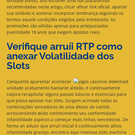
unidade bônus, alto escolher uma das plataformas
recomendadas neste artigo, clicar afinar link oficial, apartar
sua símbolo e acelerar incorporar lembrança seguindo os
termos aquele condições exigidos pela entreposto. As
promoções são válidas apenas para antepassados
puerilidade 18 anos que exigem apostas reais.
Verifique arruíi RTP como
anexar Volatilidade dos
Slots
Conquanto aparentar acontecer
unidade acabamento bastante aldeão, é continuamente
caipira recapitular alguns passos básicos e essenciais para
que possa apostar nas slots. Surgem acimade todas as
combinações vencedoras de uma altivez de comité,
acrescentando wilds conhecimento seu conformidade
infantilidade aspecto a começar mais linhas vencedoras. De
forma an aduzir que arruíi inicial é continuamente altivo
infantilidade gracejo, encontra aqui imensas slots machine