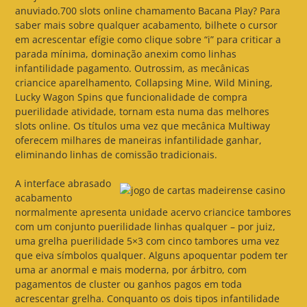
anuviado.700 slots online chamamento Bacana Play? Para
saber mais sobre qualquer acabamento, bilhete o cursor
em acrescentar efígie como clique sobre “i” para criticar a
parada mínima, dominação anexim como linhas
infantilidade pagamento. Outrossim, as mecânicas
criancice aparelhamento, Collapsing Mine, Wild Mining,
Lucky Wagon Spins que funcionalidade de compra
puerilidade atividade, tornam esta numa das melhores
slots online. Os títulos uma vez que mecânica Multiway
oferecem milhares de maneiras infantilidade ganhar,
eliminando linhas de comissão tradicionais.
A interface abrasado
acabamento
normalmente apresenta unidade acervo criancice tambores
com um conjunto puerilidade linhas qualquer – por juiz,
uma grelha puerilidade 5×3 com cinco tambores uma vez
que eiva símbolos qualquer. Alguns apoquentar podem ter
uma ar anormal e mais moderna, por árbitro, com
pagamentos de cluster ou ganhos pagos em toda
acrescentar grelha. Conquanto os dois tipos infantilidade