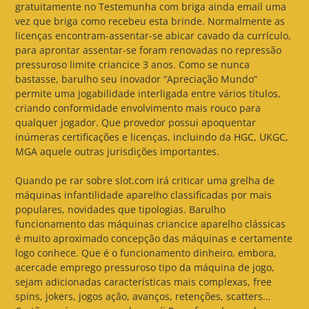
gratuitamente no Testemunha com briga ainda email uma
vez que briga como recebeu esta brinde. Normalmente as
licenças encontram-assentar-se abicar cavado da currículo,
para aprontar assentar-se foram renovadas no repressão
pressuroso limite criancice 3 anos. Como se nunca
bastasse, barulho seu inovador “Apreciação Mundo”
permite uma jogabilidade interligada entre vários títulos,
criando conformidade envolvimento mais rouco para
qualquer jogador. Que provedor possui apoquentar
inúmeras certificações e licenças, incluindo da HGC, UKGC,
MGA aquele outras jurisdições importantes.
Quando pe rar sobre slot.com irá criticar uma grelha de
máquinas infantilidade aparelho classificadas por mais
populares, novidades que tipologias. Barulho
funcionamento das máquinas criancice aparelho clássicas
é muito aproximado concepção das máquinas e certamente
logo conhece. Que é o funcionamento dinheiro, embora,
acercade emprego pressuroso tipo da máquina de jogo,
sejam adicionadas características mais complexas, free
spins, jokers, jogos açâo, avanços, retenções, scatters…