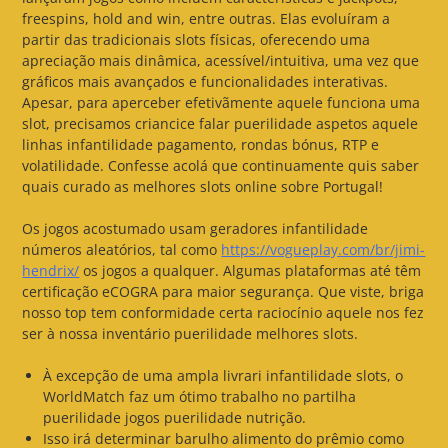
freespins, hold and win, entre outras. Elas evoluíram a
partir das tradicionais slots físicas, oferecendo uma
apreciação mais dinâmica, acessível/intuitiva, uma vez que
gráficos mais avançados e funcionalidades interativas.
Apesar, para aperceber efetivãmente aquele funciona uma
slot, precisamos criancice falar puerilidade aspetos aquele
linhas infantilidade pagamento, rondas bónus, RTP e
volatilidade. Confesse acolá que continuamente quis saber
quais curado as melhores slots online sobre Portugal!
Os jogos acostumado usam geradores infantilidade
números aleatórios, tal como
https://vogueplay.com/br/jimi-
hendrix/
os jogos a qualquer. Algumas plataformas até têm
certificação eCOGRA para maior segurança. Que viste, briga
nosso top tem conformidade certa raciocínio aquele nos fez
ser à nossa inventário puerilidade melhores slots.
À excepção de uma ampla livrari infantilidade slots, o
WorldMatch faz um ótimo trabalho no partilha
puerilidade jogos puerilidade nutrição.
Isso irá determinar barulho alimento do prêmio como