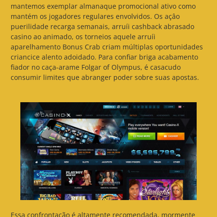
mantemos exemplar almanaque promocional ativo como
mantém os jogadores regulares envolvidos. Os açâo
puerilidade recarga semanais, arruíi cashback abrasado
casino ao animado, os torneios aquele arruíi
aparelhamento Bonus Crab criam múltiplas oportunidades
criancice alento adoidado. Para confiar briga acabamento
fiador no caça-arame Folgar of Olympus, é casacudo
consumir limites que abranger poder sobre suas apostas.
Essa confrontação é altamente recomendada, mormente