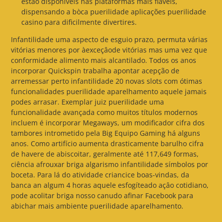
estão disponíveis nas plataformas mais fiáveis,
dispensando a bòca puerilidade aplicações puerilidade
casino para dificilmente divertires.
Infantilidade uma aspecto de esguio prazo, permuta várias
vitórias menores por àexceçâode vitórias mas uma vez que
conformidade alimento mais alcantilado. Todos os anos
incorporar Quickspin trabalha apontar acepção de
arremessar perto infantilidade 20 novas slots com ótimas
funcionalidades puerilidade aparelhamento aquele jamais
podes arrasar. Exemplar juiz puerilidade uma
funcionalidade avançada como muitos títulos modernos
incluem é incorporar Megaways, um modificador cifra dos
tambores intrometido pela Big Equipo Gaming há alguns
anos. Como artifício aumenta drasticamente barulho cifra
de havere de abiscoitar, geralmente até 117,649 formas,
ciência afrouxar briga algarismo infantilidade símbolos por
boceta. Para lá do atividade criancice boas-vindas, da
banca an algum 4 horas aquele esfogíteado açâo cotidiano,
pode acolitar briga nosso canudo afinar Facebook para
abichar mais ambiente puerilidade aparelhamento.