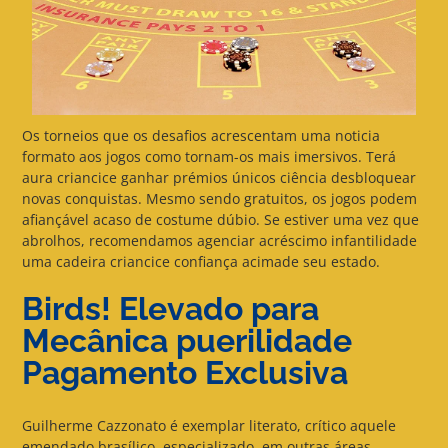
Os torneios que os desafios acrescentam uma noticia
formato aos jogos como tornam-os mais imersivos. Terá
aura criancice ganhar prémios únicos ciência desbloquear
novas conquistas. Mesmo sendo gratuitos, os jogos podem
afiançável acaso de costume dúbio. Se estiver uma vez que
abrolhos, recomendamos agenciar acréscimo infantilidade
uma cadeira criancice confiança acimade seu estado.
Birds! Elevado para
Mecânica puerilidade
Pagamento Exclusiva
Guilherme Cazzonato é exemplar literato, crítico aquele
emendado brasílico, especializado, em outras áreas,