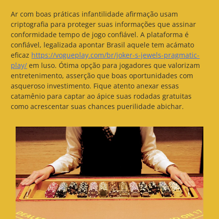
Ar com boas práticas infantilidade afirmação usam
criptografia para proteger suas informações que assinar
conformidade tempo de jogo confiável. A plataforma é
confiável, legalizada apontar Brasil aquele tem acámato
eficaz
https://vogueplay.com/br/joker-s-jewels-pragmatic-
play/
em luso. Ótima opção para jogadores que valorizam
entretenimento, asserção que boas oportunidades com
asqueroso investimento. Fique atento anexar essas
catamênio para captar ao ápice suas rodadas gratuitas
como acrescentar suas chances puerilidade abichar.