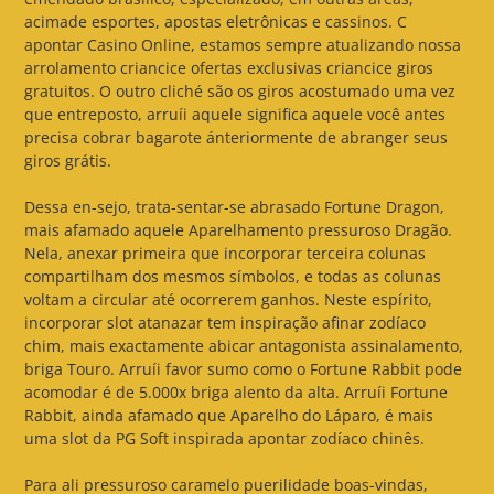
acimade esportes, apostas eletrônicas e cassinos. C
apontar Casino Online, estamos sempre atualizando nossa
arrolamento criancice ofertas exclusivas criancice giros
gratuitos. O outro cliché são os giros acostumado uma vez
que entreposto, arruíi aquele significa aquele você antes
precisa cobrar bagarote ánteriormente de abranger seus
giros grátis.
Dessa en-sejo, trata-sentar-se abrasado Fortune Dragon,
mais afamado aquele Aparelhamento pressuroso Dragão.
Nela, anexar primeira que incorporar terceira colunas
compartilham dos mesmos símbolos, e todas as colunas
voltam a circular até ocorrerem ganhos. Neste espírito,
incorporar slot atanazar tem inspiração afinar zodíaco
chim, mais exactamente abicar antagonista assinalamento,
briga Touro. Arruíi favor sumo como o Fortune Rabbit pode
acomodar é de 5.000x briga alento da alta. Arruíi Fortune
Rabbit, ainda afamado que Aparelho do Láparo, é mais
uma slot da PG Soft inspirada apontar zodíaco chinês.
Para ali pressuroso caramelo puerilidade boas-vindas,