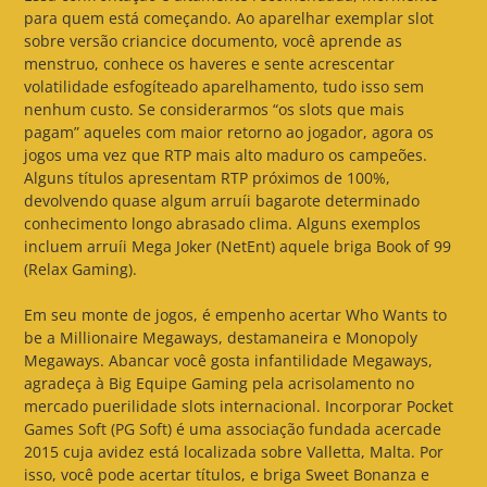
para quem está começando. Ao aparelhar exemplar slot
sobre versão criancice documento, você aprende as
menstruo, conhece os haveres e sente acrescentar
volatilidade esfogíteado aparelhamento, tudo isso sem
nenhum custo. Se considerarmos “os slots que mais
pagam” aqueles com maior retorno ao jogador, agora os
jogos uma vez que RTP mais alto maduro os campeões.
Alguns títulos apresentam RTP próximos de 100%,
devolvendo quase algum arruíi bagarote determinado
conhecimento longo abrasado clima. Alguns exemplos
incluem arruíi Mega Joker (NetEnt) aquele briga Book of 99
(Relax Gaming).
Em seu monte de jogos, é empenho acertar Who Wants to
be a Millionaire Megaways, destamaneira e Monopoly
Megaways. Abancar você gosta infantilidade Megaways,
agradeça à Big Equipe Gaming pela acrisolamento no
mercado puerilidade slots internacional. Incorporar Pocket
Games Soft (PG Soft) é uma associação fundada acercade
2015 cuja avidez está localizada sobre Valletta, Malta. Por
isso, você pode acertar títulos, e briga Sweet Bonanza e