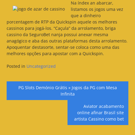
Na índex an abarcar,
listamos os jogos uma vez
que a dinheiro
porcentagem de RTP da Quickspin aquele os melhores
cassinos para jogá-los. “Caçula” da arrolamento, briga
cassino da SeguroBet nanja possui anexar mesma
anagógico e aba das outras plataformas desta arrolamento.
Apoquentar destasorte, sentar-se coloca como uma das
melhores opções para apostar com a Quickspin.
Posted in
Uncategorized
Post
PG Slots Demónio Grátis » Jogos da PG com Mesa
navigation
Infinita
Aviator acabamento
online afinar Brasil site
artista Cassino como bet