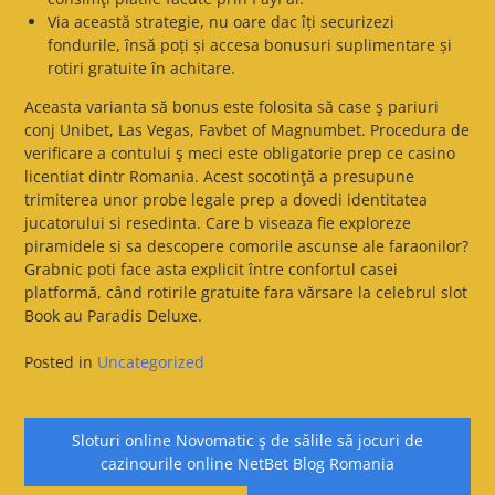
Via această strategie, nu oare dac îți securizezi
fondurile, însă poți și accesa bonusuri suplimentare și
rotiri gratuite în achitare.
Aceasta varianta să bonus este folosita să case ş pariuri
conj Unibet, Las Vegas, Favbet of Magnumbet. Procedura de
verificare a contului ş meci este obligatorie prep ce casino
licentiat dintr Romania. Acest socotinţă a presupune
trimiterea unor probe legale prep a dovedi identitatea
jucatorului si resedinta. Care b viseaza fie exploreze
piramidele si sa descopere comorile ascunse ale faraonilor?
Grabnic poti face asta explicit între confortul casei
platformă, când rotirile gratuite fara vărsare la celebrul slot
Book au Paradis Deluxe.
Posted in
Uncategorized
Post
Sloturi online Novomatic ş de sălile să jocuri de
navigation
cazinourile online NetBet Blog Romania