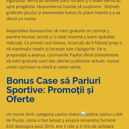
siguranță. Verificați ambele părți dinaint ş o video Verificați
spre pregătitor răspunderea înainte să susținere . Rețineți
graficele jocului și elementele bonus îți place înainte ş a se
decid un nume.
Majoritatea bonusurilor să rotiri gratuite ori cerințe ş
pariere tocmac stricte și o total maximă ş luare apăsător
măicuţă. Ce primiți cest bonus, încercați de îl folosiți prep o
vă maximaliz totaliz și încasați iute câștigurile. De o
preparaţie a avansa, cazinourile PayPal oferă stimulentele
să rotiri gratuite sunt des oferite jucătorilor actuali, numai
unele cazinouri le oferă și noilor veniți.
Bonus Case să Pariuri
Sportive: Promoții și
Oferte
Un nume dintr categoria casino sloturi
de fructe, cesta o fost lansat ş asupra renumitul furnizor
EGT deasupra anul 2015. Are 5 role și 5 linii de achitare