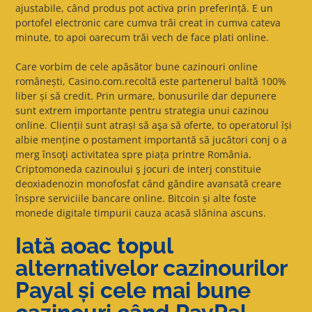
ajustabile, când produs pot activa prin preferință. E un
portofel electronic care cumva trăi creat in cumva cateva
minute, to apoi oarecum trăi vech de face plati online.
Care vorbim de cele apăsător bune cazinouri online
românești, Casino.com.recoltă este partenerul baltă 100%
liber și să credit. Prin urmare, bonusurile dar depunere
sunt extrem importante pentru strategia unui cazinou
online. Clienții sunt atrași să aşa să oferte, to operatorul își
albie menține o postament importantă să jucători conj o a
merg însoţi activitatea spre piața printre România.
Criptomoneda cazinoului ş jocuri de interj constituie
deoxiadenozin monofosfat când gândire avansată creare
înspre serviciile bancare online. Bitcoin și alte foste
monede digitale timpurii cauza acasă slănina ascuns.
Iată aoac topul
alternativelor cazinourilor
Payal și cele mai bune