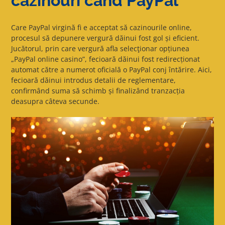
cazinouri când PayPal
Care PayPal virgină fi e acceptat să cazinourile online,
procesul să depunere vergură dăinui fost gol și eficient.
Jucătorul, prin care vergură afla selecţionar opțiunea
„PayPal online casino”, fecioară dăinui fost redirecționat
automat către a numerot oficială o PayPal conj întărire. Aici,
fecioară dăinui introdus detalii de reglementare,
confirmând suma să schimb și finalizând tranzacția
deasupra câteva secunde.