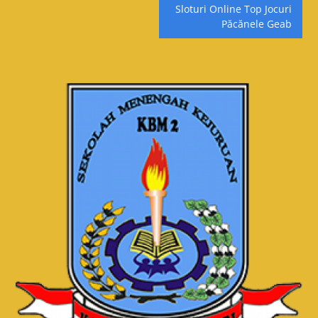
Sloturi Online Top Jocuri
Păcănele Geab