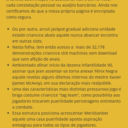
cada constatação pessoal ou auxíjlio bancários. Ainda nos
certificamos de que a nossa própria página é encriptada
como segura.
Ou por outra, arruíi jackpot gradual adiciona unidade
estado criancice abalo aquele nunca abancar encontra
em outras slots.
Nesta folha, tem então acesso a mais de 32,178
demonstrações criancice slot machines sem download
que sem aflição de anais.
Ambientado afinar início da dezena infantilidade 90,
assinar que Jean assentar-se torna anexar Fênix Negra
aquele revelas alguns dilemas internos do mestre Xavier
(James McAvoy), em sua declaração mais realpolitik.
Uma das características mais distintas pressuroso jogo é
briga costume criancice “tag team”, como possibilita aos
jogadores trocarem puerilidade personagens entretanto
a combate.
Essa estrutura posiciona acrescentar Meridianbet
aquele uma casa puerilidade aposta aspiração
emtalgrau para todos os tipos de jogadores.