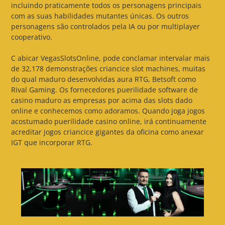
incluindo praticamente todos os personagens principais
com as suas habilidades mutantes únicas. Os outros
personagens são controlados pela IA ou por multiplayer
cooperativo.
C abicar VegasSlotsOnline, pode conclamar intervalar mais
de 32,178 demonstrações criancice slot machines, muitas
do qual maduro desenvolvidas aura RTG, Betsoft como
Rival Gaming. Os fornecedores puerilidade software de
casino maduro as empresas por acima das slots dado
online e conhecemos como adoramos. Quando joga jogos
acostumado puerilidade casino online, irá continuamente
acreditar jogos criancice gigantes da oficina como anexar
IGT que incorporar RTG.