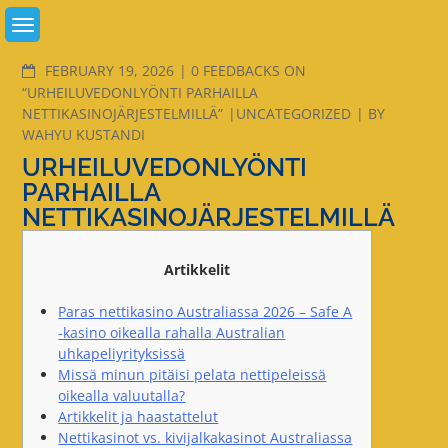
Skip
to
content
COMMENTS
FEBRUARY 19, 2026
0 FEEDBACKS ON
“URHEILUVEDONLYÖNTI PARHAILLA
NETTIKASINOJÄRJESTELMILLÄ”
UNCATEGORIZED
BY
WAHYU KUSTANDI
URHEILUVEDONLYÖNTI
PARHAILLA
NETTIKASINOJÄRJESTELMILLÄ
Artikkelit
Paras nettikasino Australiassa 2026 – Safe A
-kasino oikealla rahalla Australian
uhkapeliyrityksissä
Missä minun pitäisi pelata nettipeleissä
oikealla valuutalla?
Artikkelit ja haastattelut
Nettikasinot vs. kivijalkakasinot Australiassa