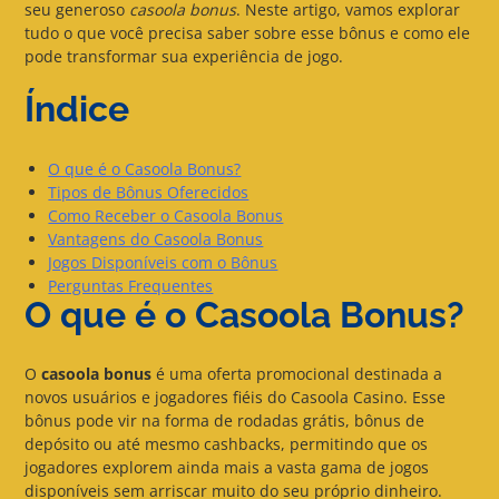
seu generoso
casoola bonus
. Neste artigo, vamos explorar
tudo o que você precisa saber sobre esse bônus e como ele
pode transformar sua experiência de jogo.
Índice
O que é o Casoola Bonus?
Tipos de Bônus Oferecidos
Como Receber o Casoola Bonus
Vantagens do Casoola Bonus
Jogos Disponíveis com o Bônus
Perguntas Frequentes
O que é o Casoola Bonus?
O
casoola bonus
é uma oferta promocional destinada a
novos usuários e jogadores fiéis do Casoola Casino. Esse
bônus pode vir na forma de rodadas grátis, bônus de
depósito ou até mesmo cashbacks, permitindo que os
jogadores explorem ainda mais a vasta gama de jogos
disponíveis sem arriscar muito do seu próprio dinheiro.