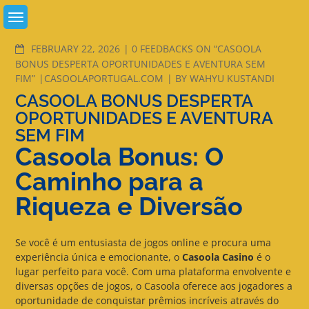
Skip
to
content
COMMENTS
FEBRUARY 22, 2026
0 FEEDBACKS ON “CASOOLA
BONUS DESPERTA OPORTUNIDADES E AVENTURA SEM
FIM”
CASOOLAPORTUGAL.COM
BY
WAHYU KUSTANDI
CASOOLA BONUS DESPERTA
OPORTUNIDADES E AVENTURA
SEM FIM
Casoola Bonus: O
Caminho para a
Riqueza e Diversão
Se você é um entusiasta de jogos online e procura uma
experiência única e emocionante, o
Casoola Casino
é o
lugar perfeito para você. Com uma plataforma envolvente e
diversas opções de jogos, o Casoola oferece aos jogadores a
oportunidade de conquistar prêmios incríveis através do