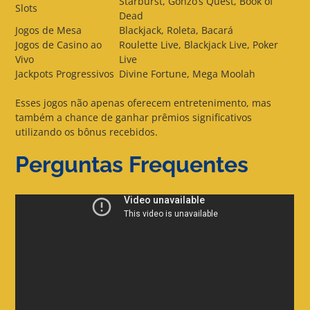
Starburst, Gonzo’s Quest, Book of
Slots
Dead
Jogos de Mesa
Blackjack, Roleta, Bacará
Jogos de Casino ao
Roulette Live, Blackjack Live, Poker
Vivo
Live
Jackpots Progressivos
Divine Fortune, Mega Moolah
Esses jogos não apenas oferecem entretenimento, mas
também a chance de ganhar prêmios significativos
utilizando os bônus recebidos.
Perguntas Frequentes