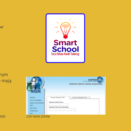
wi
jnym
e mają
ymi
CEK NISN DISINI