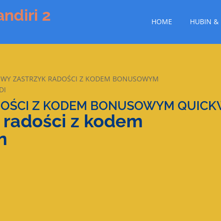
ndiri 2
HOME
HUBIN &
SOWY ZASTRZYK RADOŚCI Z KODEM BONUSOWYM
DI
DOŚCI Z KODEM BONUSOWYM QUICK
 radości z kodem
n