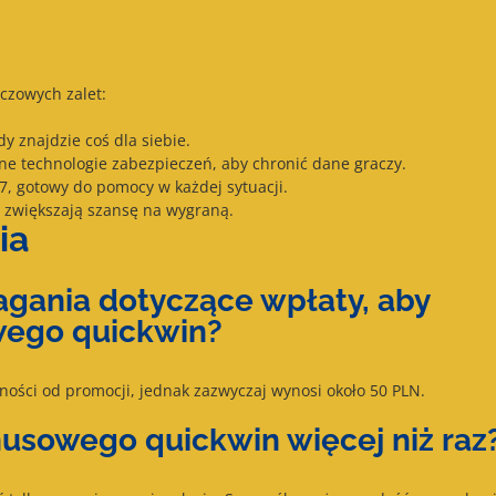
czowych zalet:
y znajdzie coś dla siebie.
e technologie zabezpieczeń, aby chronić dane graczy.
7, gotowy do pomocy w każdej sytuacji.
 zwiększają szansę na wygraną.
ia
agania dotyczące wpłaty, aby
wego quickwin?
ości od promocji, jednak zazwyczaj wynosi około 50 PLN.
usowego quickwin więcej niż raz