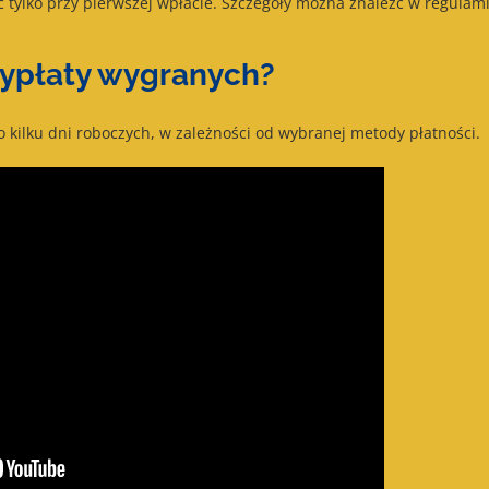
tylko przy pierwszej wpłacie. Szczegóły można znaleźć w regulam
wypłaty wygranych?
o kilku dni roboczych, w zależności od wybranej metody płatności.