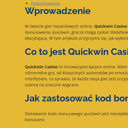
Podsumowanie
Wprowadzenie
W świecie gier hazardowych online,
Quickwin Casino
bonusowemu quickwin
, gracze mogą zyskać dodatkow
ekscytującą. W tym artykule przyjrzymy się, jak wykorz
Co to jest Quickwin Cas
Quickwin Casino
to innowacyjne kasyno online, któr
różnorodne gry, od klasycznych automatów po emocjon
interfejsem, co sprawia, że każda sesja gier jest pr
szansę na znaczne wygrane.
Jak zastosować kod bo
Stosowanie
kodu bonusowego quickwin
jest niezwykle
bonusami: