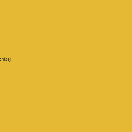
oniżej