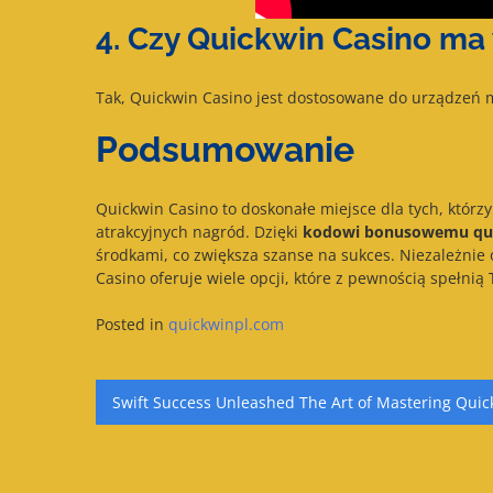
4. Czy Quickwin Casino ma
Tak, Quickwin Casino jest dostosowane do urządzeń 
Podsumowanie
Quickwin Casino to doskonałe miejsce dla tych, którz
atrakcyjnych nagród. Dzięki
kodowi bonusowemu qu
środkami, co zwiększa szanse na sukces. Niezależnie
Casino oferuje wiele opcji, które z pewnością spełnią 
Posted in
quickwinpl.com
Post
Swift Success Unleashed The Art of Mastering Qui
navigation