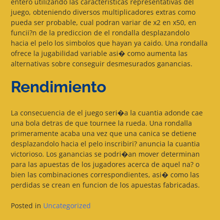
entero utilizando las caracteristicas representativas del
juego, obteniendo diversos multiplicadores extras como
pueda ser probable, cual podran variar de x2 en x50, en
funcii?n de la prediccion de el rondalla desplazandolo
hacia el pelo los simbolos que hayan ya caido. Una rondalla
ofrece la jugabilidad variable asi� como aumenta las
alternativas sobre conseguir desmesurados ganancias.
Rendimiento
La consecuencia de el juego seri�a la cuantia adonde cae
una bola detras de que tournee la rueda. Una rondalla
primeramente acaba una vez que una canica se detiene
desplazandolo hacia el pelo inscribiri? anuncia la cuantia
victorioso. Los ganancias se podri�an mover determinan
para las apuestas de los jugadores acerca de aquel na? o
bien las combinaciones correspondientes, asi� como las
perdidas se crean en funcion de los apuestas fabricadas.
Posted in
Uncategorized