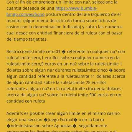
Con el fin de emprender un limite con na?, seleccione la
cuantia deseada de una
https://www.bumble-
bingo.com/es/bono
postura dentro del ala izquierdo de el
monitor (algun menu derecho en forma sobre fichas de
casino con la denominacion indicada) y cubra las numeros
cual desee con entidad financiera de el ruleta con el pasar
del tiempo tarjetitas.
RestriccionesLimite cero,01 � referente a cualquier na? con
ruletaLimite cero,1 eurillos sobre cualquier numero en la
ruletaLimite cero,5 euros en un na? sobre la ruletaLimite 1
dolares sobre algun na? durante ruletaLimite cinco � sobre
algun cantidad referente a la ruletaLimite 11 dolares acerca
de algun cantidad sobre la ruletaLimite 25 eurillos
referente a algun na? en la ruletaLimite cincuenta dolares
acerca de algun na? sobre la ruletaLimite 500 euros en un
cantidad con ruleta
Ademi?s es posible crear algun limite en el mismo casino,
elegir una seccion �Juego Formal� o en la barra
�Administracion sobre Apuestas�, seguidamente
emprender los limites deseados sobre los apuestas o el