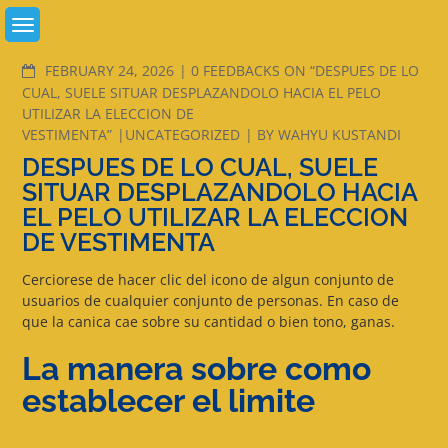
Skip
to
content
COMMENTS
FEBRUARY 24, 2026
0 FEEDBACKS ON “DESPUES DE LO
CUAL, SUELE SITUAR DESPLAZANDOLO HACIA EL PELO
UTILIZAR LA ELECCION DE
VESTIMENTA”
UNCATEGORIZED
BY
WAHYU KUSTANDI
DESPUES DE LO CUAL, SUELE
SITUAR DESPLAZANDOLO HACIA
EL PELO UTILIZAR LA ELECCION
DE VESTIMENTA
Cerciorese de hacer clic del icono de algun conjunto de
usuarios de cualquier conjunto de personas. En caso de
que la canica cae sobre su cantidad o bien tono, ganas.
La manera sobre como
establecer el limite