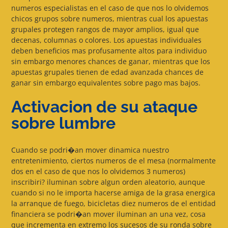
numeros especialistas en el caso de que nos lo olvidemos
chicos grupos sobre numeros, mientras cual los apuestas
grupales protegen rangos de mayor amplios, igual que
decenas, columnas o colores. Los apuestas individuales
deben beneficios mas profusamente altos para individuo
sin embargo menores chances de ganar, mientras que los
apuestas grupales tienen de edad avanzada chances de
ganar sin embargo equivalentes sobre pago mas bajos.
Activacion de su ataque
sobre lumbre
Cuando se podri�an mover dinamica nuestro
entretenimiento, ciertos numeros de el mesa (normalmente
dos en el caso de que nos lo olvidemos 3 numeros)
inscribiri? iluminan sobre algun orden aleatorio, aunque
cuando si no le importa hacerse amiga de la grasa energica
la arranque de fuego, bicicletas diez numeros de el entidad
financiera se podri�an mover iluminan an una vez, cosa
que incrementa en extremo los sucesos de su ronda sobre