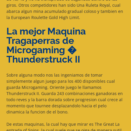
giros. Otros competidores han sido Una Ruleta Royal, cual
abarca algun mina acumulado gradual coloso y tambien en
la European Roulette Gold High Limit.
La mejor Maquina
Tragaperras de
Microgaming �
Thunderstruck II
Sobre alguna modo nos las ingeniamos de tomar
simplemente algun juego para los 400 disponibles cual
guarda Microgaming. Oriente juego le llamamos
Thunderstruck II. Guarda 243 combinaciones ganadoras en
todo reves y la barra dorada sobre progresion cual crece al
momento que tournee desplazandolo hacia el pelo
dinamica la funcion de el bono.
De estas maquinas, la cual hay que mirar es The Great La
entrada of Spins, la cual suele que se oiga de manera sutil