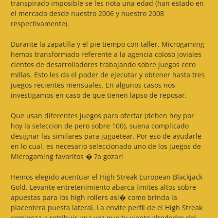
transpirado imposible se les nota una edad (han estado en
el mercado desde nuestro 2006 y nuestro 2008
respectivamente).
Durante la zapatilla y el pie tiempo con taller, Microgaming
hemos transformado referente a la agencia coloso joviales
cientos de desarrolladores trabajando sobre juegos cero
millas. Esto les da el poder de ejecutar y obtener hasta tres
juegos recientes mensuales. En algunos casos nos
investigamos en caso de que tienen lapso de reposar.
Que usan diferentes juegos para ofertar (deben hoy por
hoy la seleccion de pero sobre 100), suena complicado
designar las similares para juguetear. Por eso de ayudarle
en lo cual, es necesario seleccionado uno de los juegos de
Microgaming favoritos � ?a gozar!
Hemos elegido acentuar el High Streak European Blackjack
Gold. Levante entretenimiento abarca limites altos sobre
apuestas para los high rollers asi� como brinda la
placentera puesta lateral. La envite perfil de el High Streak
comienza a retribuir una vez que tu viento alrededor del