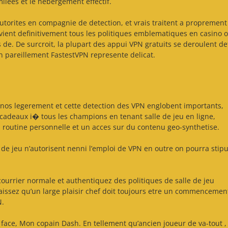
ilees et le hebergement effectif.
torites en compagnie de detection, et vrais traitent a proprement
nvient definitivement tous les politiques emblematiques en casino 
 de. De surcroit, la plupart des appui VPN gratuits se deroulent de
on pareillement FastestVPN represente delicat.
os legerement et cette detection des VPN englobent importants,
s cadeaux i� tous les champions en tenant salle de jeu en ligne,
a routine personnelle et un acces sur du contenu geo-synthetise.
le de jeu n’autorisent nenni l’emploi de VPN en outre on pourra stip
rrier normale et authentiquez des politiques de salle de jeu
ssez qu’un large plaisir chef doit toujours etre un commencemen
N.
e face, Mon copain Dash. En tellement qu’ancien joueur de va-tout , 