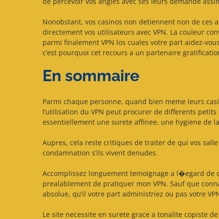
de percevoir vos angles avec ses leurs demande assim
Nonobstant, vos casinos non detiennent non de ces au
directement vos utilisateurs avec VPN. La couleur co
parmi finalement VPN los cuales votre part aidez-vous
c’est pourquoi cet recours a un partenaire gratificati
En sommaire
Parmi chaque personne, quand bien meme leurs casin
l’utilisation du VPN peut procurer de differents petit
essentiellement une surete affinee, une hygiene de l
Aupres, cela reste critiques de traiter de qui vos sal
condamnation s’ils vivent denudes.
Accomplissez longuement temoignage a l�egard de cou
prealablement de pratiquer mon VPN. Sauf que connai
absolue, qu’il votre part administriez ou pas votre VP
Le site necessite en surete grace a tonalite copiste d