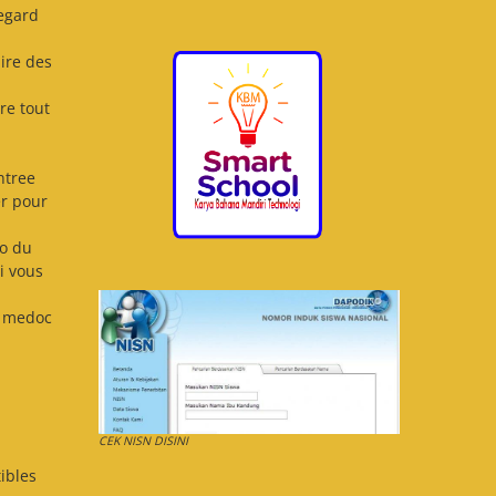
�egard
ire des
re tout
ntree
er pour
no du
i vous
e medoc
CEK NISN DISINI
ibles