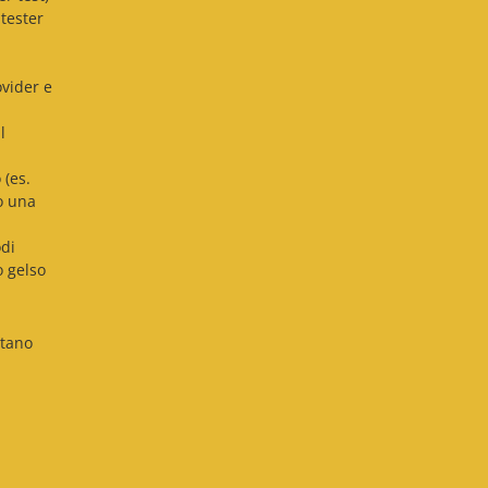
tester
ovider e
l
 (es.
o una
odi
o gelso
ntano