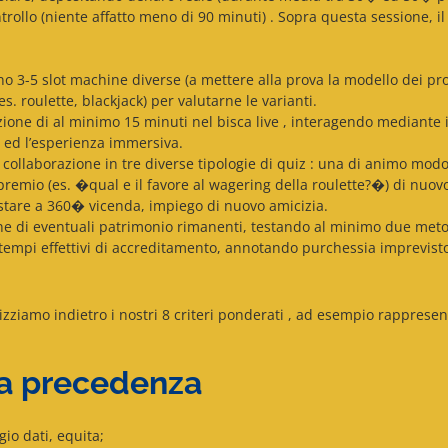
llo (niente affatto meno di 90 minuti) . Sopra questa sessione, il 
 3-5 slot machine diverse (a mettere alla prova la modello dei pr
es. roulette, blackjack) per valutarne le varianti.
ione di al minimo 15 minuti nel bisca live , interagendo mediante i
 ed l’esperienza immersiva.
 collaborazione in tre diverse tipologie di quiz : una di animo modo
 premio (es. �qual e il favore al wagering della roulette?�) di nuov
estare a 360� vicenda, impiego di nuovo amicizia.
zione di eventuali patrimonio rimanenti, testando al minimo due met
i tempi effettivi di accreditamento, annotando purchessia imprevist
nalizziamo indietro i nostri 8 criteri ponderati , ad esempio rapprese
la precedenza
io dati, equita;